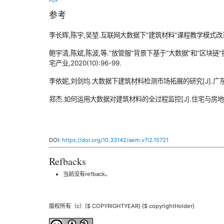
PDF
参考
李长辉,陈宇,吴堃.互联网大数据下“建筑材料”课程教学模式改革研究与实
鲍宇清,陈斌,陈波,等.“放管服”背景下基于“大数据”和“区块
宅产业,2020(10):96-99.
李依妮,刘剑均.大数据下建筑材料检测市场拓展的研究[J].广东建材,2
郑杰.如何运用大数据对建筑材料的全过程监控[J].住宅与房地产,20
DOI:
https://doi.org/10.33142/aem.v7i2.15721
Refbacks
当前没有refback。
版权所有（c）{$ COPYRIGHTYEAR} {$ copyrightHolder}