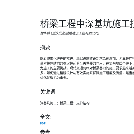
桥梁工程中深基坑施工
胡华锋 (重庆北新融建建设工程有限公司)
摘要
随着城市化进程的推进，基础设施建设需求急剧增加，尤其是在
量对整体结构的稳定性起着至关重要的作用。在复杂地质条件下
为施工的主要挑战。现代交通网络对桥梁基础的施工要求越来越
多，如何通过精确设计与有效实施来保障施工进度及质量，是当
优化显得尤为重要。
关键词
深基坑施工；桥梁工程；支护结构
全文:
PDF
参考