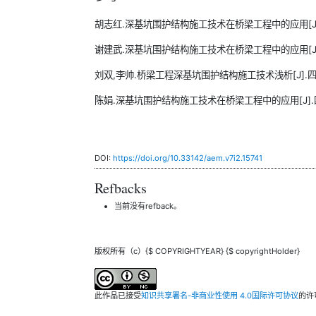
胡志红.深基坑围护结构施工技术在桥梁工程中的应用[J].中国
谢建武.深基坑围护结构施工技术在桥梁工程中的应用[J].工程技
刘双,李帅.桥梁工程深基坑围护结构施工技术浅析[J].四川水泥,
陈娟.深基坑围护结构施工技术在桥梁工程中的应用[J].四川水泥
DOI:
https://doi.org/10.33142/aem.v7i2.15741
Refbacks
当前没有refback。
版权所有（c）{$ COPYRIGHTYEAR} {$ copyrightHolder}
此作品已接受
知识共享署名-非商业性使用 4.0国际许可协议
的许