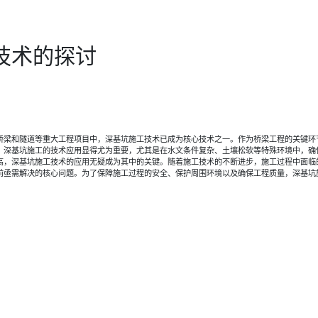
技术的探讨
桥梁和隧道等重大工程项目中，深基坑施工技术已成为核心技术之一。作为桥梁工程的关键环
，深基坑施工的技术应用显得尤为重要，尤其是在水文条件复杂、土壤松软等特殊环境中，确
高，深基坑施工技术的应用无疑成为其中的关键。随着施工技术的不断进步，施工过程中面临
前亟需解决的核心问题。为了保障施工过程的安全、保护周围环境以及确保工程质量，深基坑