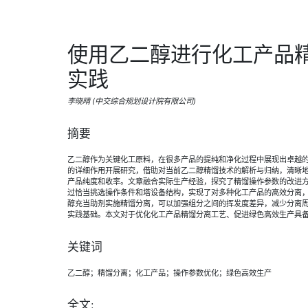
使用乙二醇进行化工产品
实践
李晓晴 (中交综合规划设计院有限公司)
摘要
乙二醇作为关键化工原料，在很多产品的提纯和净化过程中展现出卓越
的详细作用开展研究，借助对当前乙二醇精馏技术的解析与归纳，清晰
产品纯度和收率。文章融合实际生产经验，探究了精馏操作参数的改进
过恰当挑选操作条件和塔设备结构，实现了对多种化工产品的高效分离
醇充当助剂实施精馏分离，可以加强组分之间的挥发度差异，减少分离
实践基础。本文对于优化化工产品精馏分离工艺、促进绿色高效生产具
关键词
乙二醇；精馏分离；化工产品；操作参数优化；绿色高效生产
全文: