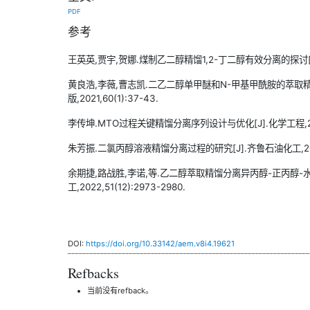
PDF
参考
王英英,贾宇,贺娜.煤制乙二醇精馏1,2-丁二醇有效分离的探讨[J].化工
黄良浩,李薇,曹志凯.二乙二醇单甲醚和N-甲基甲酰胺的萃取精
版,2021,60(1):37-43.
李传坤.MTO过程关键精馏分离序列设计与优化[J].化学工程,2021,
朱芳振.二氯丙醇溶液精馏分离过程的研究[J].齐鲁石油化工,2023,5
余期捷,路战胜,李诺,等.乙二醇萃取精馏分离异丙醇-正丙醇-
工,2022,51(12):2973-2980.
DOI:
https://doi.org/10.33142/aem.v8i4.19621
Refbacks
当前没有refback。