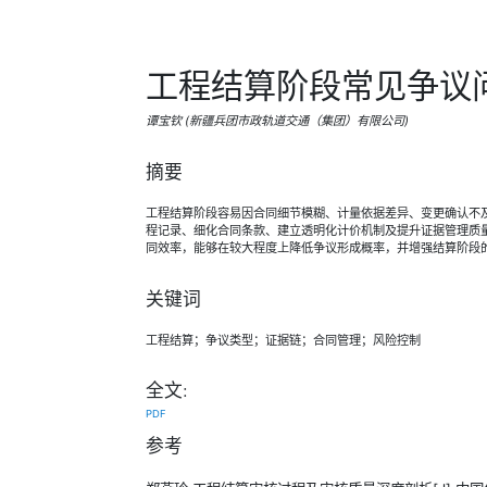
工程结算阶段常见争议
谭宝钦 (新疆兵团市政轨道交通（集团）有限公司)
摘要
工程结算阶段容易因合同细节模糊、计量依据差异、变更确认不
程记录、细化合同条款、建立透明化计价机制及提升证据管理质
同效率，能够在较大程度上降低争议形成概率，并增强结算阶段
关键词
工程结算；争议类型；证据链；合同管理；风险控制
全文:
PDF
参考