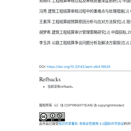
郑燕玲.工程结算审核过程及审核质量深度剖析[J].中国住宅设施,
冯秀.建筑工程结算审核过程中的重难点与处理措施[J].中国建筑
王素萍.工程结算超预算原因分析与应对方法探究[J].现代工程科技
胡梦希.建筑工程结算审计管理策略研究[J].中国招标,2025(1
李玉井.公路工程结算争议问题分析及解决方案探讨[J].建设监理
DOI:
https://doi.org/10.33142/aem.v8i4.19629
Refbacks
当前没有refback。
版权所有（c）{$ COPYRIGHTYEAR} {$ copyrightHolder}
此作品已接受
知识共享署名-非商业性使用 4.0国际许可协议
的许