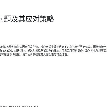
问题及其应对策略
及时以及资料缺失等因素引发争议，核心矛盾多源于信息不对称与责任界定偏差。围绕该特点
量的方式减少纠纷风险。通过对常见争议类型的归纳，可见完善资料链条、及时固化现场事实
的可控性与准确性，使工程价款确定更具客观性与可验证性。