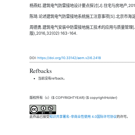
杨燕虹.建筑电气防雷接地设计要点探讨[J].住宅与房地产,2016(3
陈琦.论述建筑电气防雷接地系统施工注意事项[S].北京市海淀区科
周德勇.建筑电气安装中防雷接地施工技术的应用与质量管理[J
版),2016,32(02):163-164.
DOI:
https://doi.org/10.33142/aem.v2i6.2418
Refbacks
当前没有refback。
版权所有（c）{$ COPYRIGHTYEAR} {$ copyrightHolder}
此作品已接受
知识共享署名-非商业性使用 4.0国际许可协议
的许可。