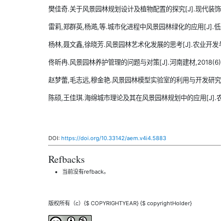
樊佳奇.关于风景园林规划设计及植物配置的探究[J].现代装饰(理论),
雷莉,郑群英,杨澔,等.城市化进程中风景园林绿化的应用[J].低碳世界
杨林,聂文鑫,徐晓芳.风景园林艺术化发展的思考[J].农业开发与装备,
佟昕冉.风景园林养护管理的问题与对策[J].河南建材,2018(6):
赵梦蕾,毛志远,穆金艳.风景园林模型实验室的利用与开发研究[J].山
陈硕,王佳琪.海绵城市理论及其在风景园林规划中的应用[J].农业与技
DOI:
https://doi.org/10.33142/aem.v4i4.5883
Refbacks
当前没有refback。
版权所有（c）{$ COPYRIGHTYEAR} {$ copyrightHolder}