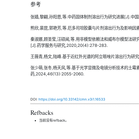
参考
张嫱,黎翩,孙阳恩,等.中药固体制剂溶出行为研究进展[J].中国新药杂志,
熊欣,裴昆,郭艳芳,等.厄多司坦胶囊与片剂溶出行为及影响因素的考察[J
秦淑娜,顾圣莹,汪硕闻,等.用非模型依赖法和威布尔模型法
[J].药学服务与研究,2020,20(4):278-283.
王薇青,杨文,陆峰.基于近红外光谱的阿立哌唑片溶出行为研究[J].药
张少萌,张冬,杨天风,等.基于光学显微及电镜分析技术的土霉素
药,2024,46(13):2055-2060.
DOI:
https://doi.org/10.33142/cmn.v3i1.16533
Refbacks
当前没有refback。