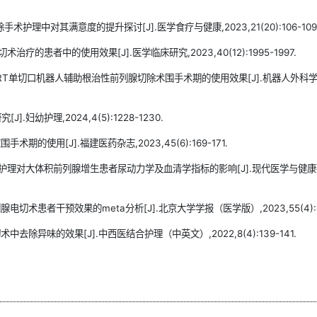
理中对其满意度的提升探讨[J].医学食疗与健康,2023,21(20):106-109
的患者中的使用效果[J].医学临床研究,2023,40(12):1995-1997.
ORT单切口机器人辅助根治性前列腺切除术围手术期的使用效果[J].机器人外科
幼护理,2024,4(5):1228-1230.
的使用[J].福建医药杂志,2023,45(6):169-171.
统护理对大体积前列腺增生患者尿动力学及血清学指标的影响[J].现代医学与健
术患者干预效果的meta分析[J].北京大学学报（医学版）,2023,55(4):67
除异味的效果[J].中西医结合护理（中英文）,2022,8(4):139-141.