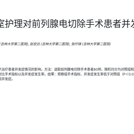
室护理对前列腺电切除手术患者并
 (吉林大学第二医院), 赵宏达 (吉林大学第二医院), 张仟铼 (吉林大学第二医院)
术治疗患者并发症情况的影响。方法：选取前列腺电切除手术患者80例，随机均分为对照组
比手术指标以及并发症发生率。结果：观察组手术指标、并发症发生率低于对照组（P＜0.0
现并发症。