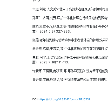
章进,刘姣.人文关怀使用于高龄患者经尿道前列腺电切除手术护
孙亚兰,齐萌,刘芳.医护一体化护理在行经尿道前列腺电切术治疗
陈晓琳,雷小燕,杨滨瑞,等.加速康复外科在腹膜外免P
文）,2024,5(3):327-333.
张燕.老年前列腺电切术麻醉中患者低体温的护理效果研究[J].妇
吴金燕,陈岚,王霖美,等.个体化优质护理在前列腺增生症围手术期
白虹,闫宁,王晓宁.经尿道等离子前列腺剜除术联合系
版）,2023,7(16):111-113.
许素环,王蓓蓓,庞秋颖,等.等体温膀胱冲洗对经尿道前列腺电切
黄秀霞,庞珊,熊慧英,等.密闭收集法在经尿道前列腺电切术中去
DOI:
https://doi.org/10.33142/cmn.v3i1.16537