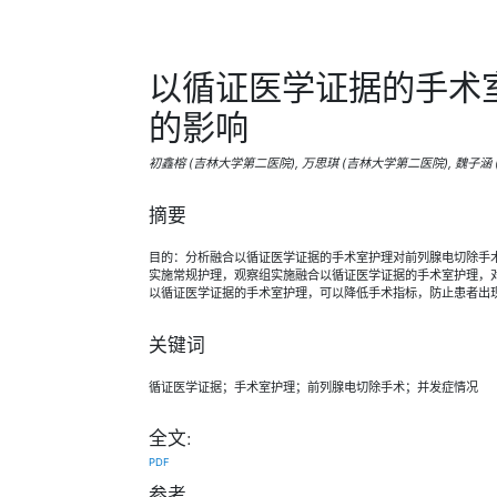
以循证医学证据的手术
的影响
初鑫榕 (吉林大学第二医院), 万思琪 (吉林大学第二医院), 魏子涵
摘要
目的：分析融合以循证医学证据的手术室护理对前列腺电切除手
实施常规护理，观察组实施融合以循证医学证据的手术室护理，对
以循证医学证据的手术室护理，可以降低手术指标，防止患者出
关键词
循证医学证据；手术室护理；前列腺电切除手术；并发症情况
全文:
PDF
参考