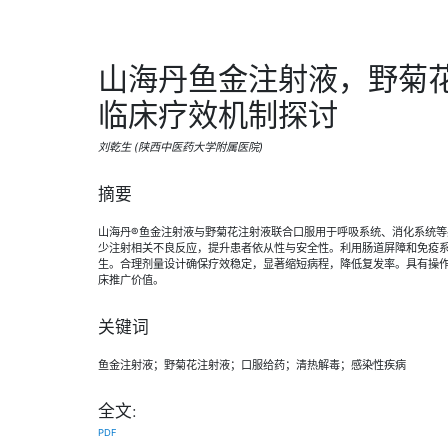
山海丹鱼金注射液，野菊
临床疗效机制探讨
刘乾生 (陕西中医药大学附属医院)
摘要
山海丹®鱼金注射液与野菊花注射液联合口服用于呼吸系统、消化系统
少注射相关不良反应，提升患者依从性与安全性。利用肠道屏障和免疫
生。合理剂量设计确保疗效稳定，显著缩短病程，降低复发率。具有操
床推广价值。
关键词
鱼金注射液；野菊花注射液；口服给药；清热解毒；感染性疾病
全文:
PDF