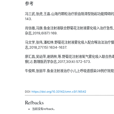
参考
冯三武,张虎,王晶.山海丹颗粒治疗瘀血阻滞型勃起功能障碍的临床疗效分
143.
肖信雄,冯旗.鱼金注射液联合野菊花注射液雾化吸入治疗急性上
杂志,2019,6(67):169.
马文学,张伟,潘松林.野菊花注射液雾化吸入配合啄治法治疗慢
志,2018,27(15):1634-1637.
廖汇昌,吴幼萍,谢炳林,等.野菊花注射液氧气雾化吸入联合
察[J].数理医药学杂志,2017,30(4):572-573.
牛俊辉,张丽平.鱼金注射液治疗小儿上呼吸道感染28例疗效观察[J]
DOI:
https://doi.org/10.33142/cmn.v3i1.16542
Refbacks
当前没有refback。