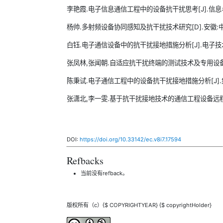
李艳霞.电子信息通信工程中的设备抗干扰思考[J].信息与电脑,2
杨帅.多射频设备协同感知及抗干扰技术研究[D].安徽:中
白钰.电子通信设备中的抗干扰接地措施分析[J].电子技术,202
张凤林,张闻朝.自适应抗干扰终端的测试技术及专用设备[J]
陈秉试.电子通信工程中的设备抗干扰接地措施分析[J].集成电路
张潇北,李一雯.基于抗干扰接地技术的通信工程设备远程重启研究[
DOI:
https://doi.org/10.33142/ec.v8i7.17594
Refbacks
当前没有refback。
版权所有（c）{$ COPYRIGHTYEAR} {$ copyrightHolder}