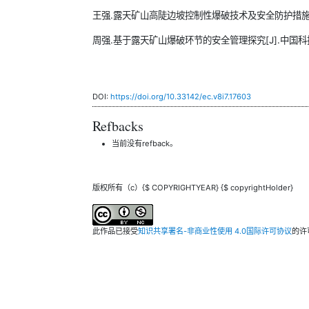
王强.露天矿山高陡边坡控制性爆破技术及安全防护措施研究[J
周强.基于露天矿山爆破环节的安全管理探究[J].中国科技期刊
DOI:
https://doi.org/10.33142/ec.v8i7.17603
Refbacks
当前没有refback。
版权所有（c）{$ COPYRIGHTYEAR} {$ copyrightHolder}
此作品已接受
知识共享署名-非商业性使用 4.0国际许可协议
的许