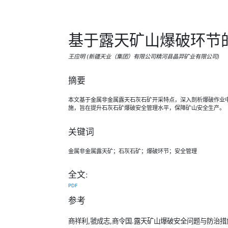
基于露天矿山爆破环节
王应明 (新疆天业（集团）有限公司精河县晶羿矿业有限公司)
摘要
本文基于金属非金属露天石灰石矿开采特点，深入剖析爆破作业
施，旨在提升石灰石矿爆破安全管理水平，保障矿山安全生产。
关键词
金属非金属露天矿；石灰石矿；爆破环节；安全管理
全文:
PDF
参考
商祥利,虢成志,商令国.露天矿山爆破安全问题与防治措施[J].Enginee