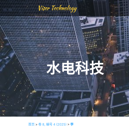
Viser Technology
水电科技
首页
>
卷 8, 编号 4 (2025)
>
李