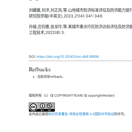
刘媛媛,刘洋,刘正风,等.山地城市防洪标准评估及防洪能力提
研究院学报(中英文),2023,21(4):341-349.
孙骏,庄钧惠,张龙玲,等.某城市重点圩区防洪达标评估及防洪能
工程技术,2022(8):3.
DOI:
https://doi.org/10.33142/hst.v8i6.16908
Refbacks
当前没有refback。
版权所有（c）{$ COPYRIGHTYEAR} {$ copyrightHolder}
此作品已接受
知识共享署名-非商业性使用 4.0国际许可协议
的许可。