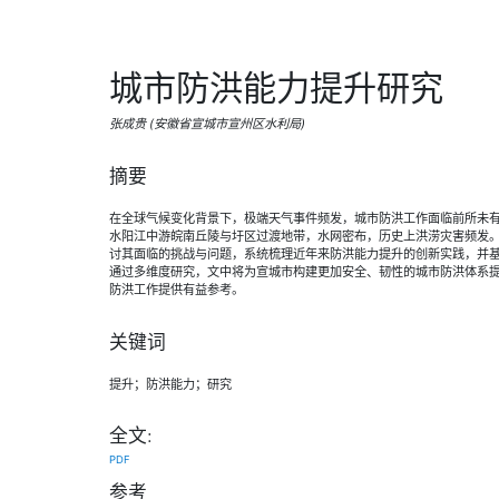
城市防洪能力提升研究
张成贵 (安徽省宣城市宣州区水利局)
摘要
在全球气候变化背景下，极端天气事件频发，城市防洪工作面临前所未
水阳江中游皖南丘陵与圩区过渡地带，水网密布，历史上洪涝灾害频发
讨其面临的挑战与问题，系统梳理近年来防洪能力提升的创新实践，并
通过多维度研究，文中将为宣城市构建更加安全、韧性的城市防洪体系
防洪工作提供有益参考。
关键词
提升；防洪能力；研究
全文:
PDF
参考