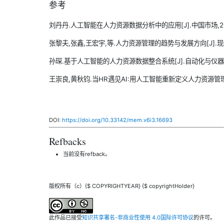
参考
刘丹丹.人工智能在人力资源数据分析中的应用[J].中国市场,2025(6
张黎夫,张鑫,王宏宇,等.人力资源管理的趋势与发展方向[J].现代商业,
孙琛.基于人工智能的人力资源数据整合系统[J].自动化与仪器仪表,20
王崇良,黄秋钧.当HR遇见AI:用人工智能重新定义人力资源管理[
DOI:
https://doi.org/10.33142/mem.v6i3.16693
Refbacks
当前没有refback。
版权所有（c）{$ COPYRIGHTYEAR} {$ copyrightHolder}
此作品已接受
知识共享署名-非商业性使用 4.0国际许可协议
的许可。