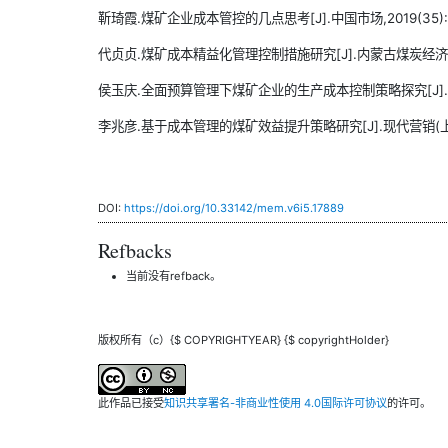
靳琦霞.煤矿企业成本管控的几点思考[J].中国市场,2019(35):6
代贞贞.煤矿成本精益化管理控制措施研究[J].内蒙古煤炭经济,2025
侯玉庆.全面预算管理下煤矿企业的生产成本控制策略探究[J].现代商业
李兆彦.基于成本管理的煤矿效益提升策略研究[J].现代营销(上旬刊),
DOI:
https://doi.org/10.33142/mem.v6i5.17889
Refbacks
当前没有refback。
版权所有（c）{$ COPYRIGHTYEAR} {$ copyrightHolder}
此作品已接受
知识共享署名-非商业性使用 4.0国际许可协议
的许可。