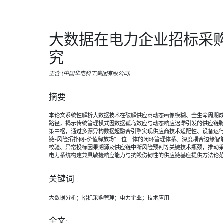
大数据在电力企业招标采
究
王含 (中国华电科工集团有限公司)
摘要
本论文系统性解析大数据技术在破解供应商动态画像模糊、全生命周期
路径，揭示传统管理模式因数据孤岛效应与动态响应迟滞引发的供应链
策中枢，通过多源异构数据超融合引擎实现供应商技术适配性、设备运行
链-风险拓扑网-价值释放场”三位一体的闭环管理体系。深度耦合边缘
校验、异常投标因果溯源及供应链中断风险预判等关键技术瓶颈，推动
电力系统构建兼具敏捷响应能力与抗毁伤韧性的供应链基座提供方法论
关键词
大数据分析；招标采购管理；电力企业；技术应用
全文: