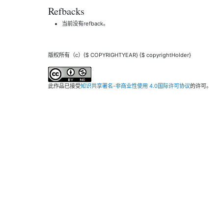
Refbacks
当前没有refback。
版权所有（c）{$ COPYRIGHTYEAR} {$ copyrightHolder}
此作品已接受
知识共享署名-非商业性使用 4.0国际许可协议
的许可。