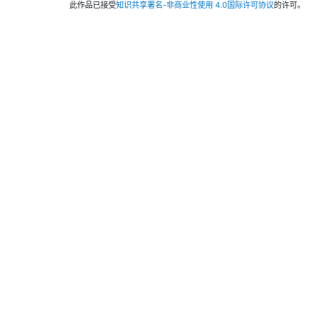
此作品已接受
知识共享署名-非商业性使用 4.0国际许可协议
的许可。