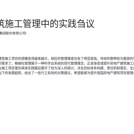
筑施工管理中的实践刍议
桥集团股份有限公司)
建筑施工项目的规模变得越来越大，相应的管理难度也有了明显提高。传统的那种较为粗放的
的需求了。精细化管理属于一种科学且系统的现代管理理念，正逐渐变成提升房地产建筑施工
在施工项目里的具体实践路径展开了较为深入的探讨，涉及目标体系构建、责任机制落实、全
当下的发展趋势，给出了一些行之有效的对策建议，希望能够为提升我国房地产建筑项目管理