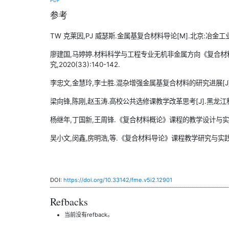
PDF
参考
TW 克莱因,PJ 威瑟斯.金属基复合材料导论[M].北京:冶金工业
廖建国,马婷婷.材料科学与工程专业无机非金属方向《复合材料
究,2020(33):140-142.
李忠文,金慧玲,李士胜.混杂增强金属基复合材料的研究进展[J].中国材
梁向锋,陈刚,赵玉涛.高校公共选修课教学改革思考[J].黑龙江科学,20
杨继年,丁国新,王周锋.《复合材料概论》课程的教学设计与实践[J].广
吴小文,闵鑫,房明浩,等.《复合材料导论》课程教学研究与实践[J].教
DOI:
https://doi.org/10.33142/fme.v5i2.12901
Refbacks
当前没有refback。