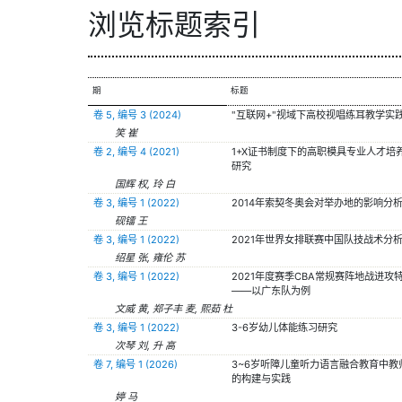
浏览标题索引
期
标题
卷 5, 编号 3 (2024)
"互联网+"视域下高校视唱练耳教学实
笑 崔
卷 2, 编号 4 (2021)
1+X证书制度下的高职模具专业人才培
研究
国辉 权, 玲 白
卷 3, 编号 1 (2022)
2014年索契冬奥会对举办地的影响分
砚镭 王
卷 3, 编号 1 (2022)
2021年世界女排联赛中国队技战术分
绍星 张, 雍伦 苏
卷 3, 编号 1 (2022)
2021年度赛季CBA常规赛阵地战进攻
——以广东队为例
文威 黄, 郑子丰 麦, 熙茹 杜
卷 3, 编号 1 (2022)
3-6岁幼儿体能练习研究
次琴 刘, 升 高
卷 7, 编号 1 (2026)
3~6岁听障儿童听力语言融合教育中教
的构建与实践
婷 马