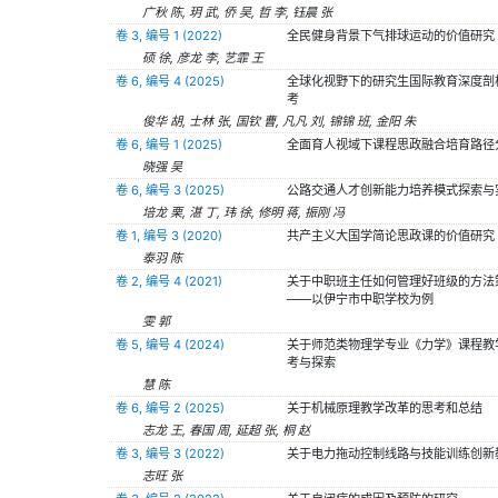
广秋 陈, 玥 武, 侨 吴, 哲 李, 钰晨 张
卷 3, 编号 1 (2022)
全民健身背景下气排球运动的价值研究
硕 徐, 彦龙 李, 艺霏 王
卷 6, 编号 4 (2025)
全球化视野下的研究生国际教育深度剖
考
俊华 胡, 士林 张, 国钦 曹, 凡凡 刘, 锦锦 班, 金阳 朱
卷 6, 编号 1 (2025)
全面育人视域下课程思政融合培育路径
晓强 吴
卷 6, 编号 3 (2025)
公路交通人才创新能力培养模式探索与
培龙 栗, 湛 丁, 玮 徐, 修明 蒋, 振刚 冯
卷 1, 编号 3 (2020)
共产主义大国学简论思政课的价值研究
泰羽 陈
卷 2, 编号 4 (2021)
关于中职班主任如何管理好班级的方法
——以伊宁市中职学校为例
雯 郭
卷 5, 编号 4 (2024)
关于师范类物理学专业《力学》课程教
考与探索
慧 陈
卷 6, 编号 2 (2025)
关于机械原理教学改革的思考和总结
志龙 王, 春国 周, 延超 张, 桐 赵
卷 3, 编号 3 (2022)
关于电力拖动控制线路与技能训练创新
志旺 张