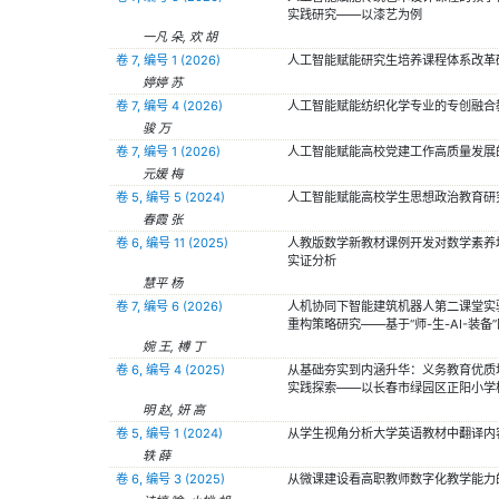
实践研究——以漆艺为例
一凡 朵, 欢 胡
卷 7, 编号 1 (2026)
人工智能赋能研究生培养课程体系改革
婷婷 苏
卷 7, 编号 4 (2026)
人工智能赋能纺织化学专业的专创融合
骏 万
卷 7, 编号 1 (2026)
人工智能赋能高校党建工作高质量发展
元媛 梅
卷 5, 编号 5 (2024)
人工智能赋能高校学生思想政治教育研
春霞 张
卷 6, 编号 11 (2025)
人教版数学新教材课例开发对数学素养
实证分析
慧平 杨
卷 7, 编号 6 (2026)
人机协同下智能建筑机器人第二课堂实
重构策略研究——基于“师-生-AI-装备
婉 王, 榑 丁
卷 6, 编号 4 (2025)
从基础夯实到内涵升华：义务教育优质
实践探索——以长春市绿园区正阳小学
明 赵, 妍 高
卷 5, 编号 1 (2024)
从学生视角分析大学英语教材中翻译内
轶 薛
卷 6, 编号 3 (2025)
从微课建设看高职教师数字化教学能力