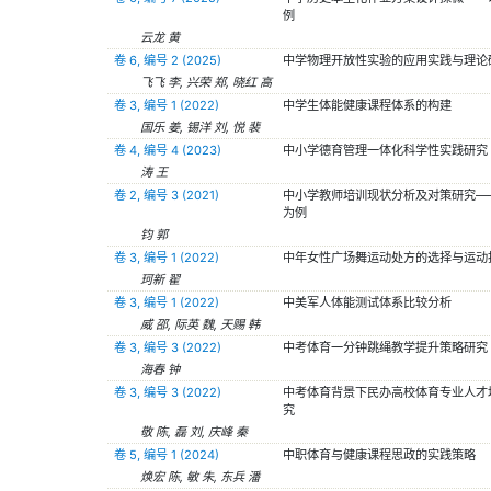
例
云龙 黄
卷 6, 编号 2 (2025)
中学物理开放性实验的应用实践与理论
飞飞 李, 兴荣 郑, 晓红 高
卷 3, 编号 1 (2022)
中学生体能健康课程体系的构建
国乐 姜, 锡洋 刘, 悦 裴
卷 4, 编号 4 (2023)
中小学德育管理一体化科学性实践研究
涛 王
卷 2, 编号 3 (2021)
中小学教师培训现状分析及对策研究—
为例
钧 郭
卷 3, 编号 1 (2022)
中年女性广场舞运动处方的选择与运动
珂新 翟
卷 3, 编号 1 (2022)
中美军人体能测试体系比较分析
威 邵, 际英 魏, 天赐 韩
卷 3, 编号 3 (2022)
中考体育一分钟跳绳教学提升策略研究
海春 钟
卷 3, 编号 3 (2022)
中考体育背景下民办高校体育专业人才
究
敬 陈, 磊 刘, 庆峰 秦
卷 5, 编号 1 (2024)
中职体育与健康课程思政的实践策略
焕宏 陈, 敏 朱, 东兵 潘