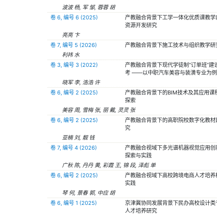
波波 杨, 军 邹, 蓉蓉 胡
卷 6, 编号 6 (2025)
产教融合背景下工学一体化优质课教学
资源开发研究
亮亮 卞
卷 7, 编号 5 (2026)
产教融合背景下施工技术与组织教学研
利祎 水
卷 3, 编号 3 (2022)
产教融合背景下现代学徒制“订单班”建
考 ——以中职汽车美容与装潢专业为例
晓军 李, 浩浩 许
卷 6, 编号 2 (2025)
产教融合背景下的BIM技术及其应用课
探索
美容 周, 雪梅 张, 丽 戴, 灵灵 张
卷 6, 编号 2 (2025)
产教融合背景下的高职院校数字化教材
究
亚楠 刘, 靓 钱
卷 7, 编号 4 (2026)
产教融合视域下多光谱机器视觉应用创
探索与实践
广秋 陈, 丹丹 黄, 彩霞 王, 锦 段, 泽彪 单
卷 6, 编号 2 (2025)
产教融合视域下高校跨境电商人才培养
实践
琴 何, 景春 郭, 中应 胡
卷 6, 编号 1 (2025)
京津冀协同发展背景下民办高校设计类
人才培养研究