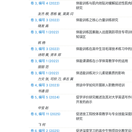
卷 3, 编号 4 (2022)
体能训练与肌内效贴对缓解延迟性肌肉
研究
友杰 穆, 思栋 崔, 英英 闫
卷 3, 编号 3 (2022)
体能训练之核心力量训练研究
晓发 高
卷 3, 编号 1 (2022)
体能训练因素融入远度跳跃项目专项训
知误区
帆 杨
卷 3, 编号 3 (2022)
体能训练在高中生羽毛球技术练习中的
诗玥 黄, 贤丰 郑
卷 3, 编号 1 (2022)
体能课课练在小学体育教学中的运用
丽丽 范
卷 3, 编号 1 (2022)
体适能训练对少儿柔韧素质的影响
力文 张, 可欣 刀, 承志 冀
卷 4, 编号 3 (2023)
例谈中学如何开展新入职教师培训
书通 田
卷 5, 编号 5 (2024)
促学评价研究概述及其对大学英语写作
开发的启示
中宝 赵
卷 6, 编号 11 (2025)
促进技工院校体育教学与专业技能深度
研究
飞 何
卷 6, 编号 2 (2025)
促进深度学习的高中生物项目化教学设