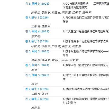
卷 6, 编号 9 (2025)
AIGC与知识图谱双驱——工程管理实
内容生成与赋能研究
秀峰 梁, 东阳 耿, 日蓬 丛, 晓燕 霍, 佳伟 李, 建明 郭
卷 7, 编号 5 (2026)
AI与OBE融合的工程造价课程“三化”
探索
正惠 袁, 佳苗 张
卷 4, 编号 4 (2023)
AI工具在企业经营创新课程中的应用探
志宁 杨
卷 7, 编号 5 (2026)
AI技术融合下工程伦理课程的教学改革
小松 刘, 泽彪 单, 广秋 陈, 英志 王, 成志 苏
卷 6, 编号 3 (2025)
AI技术赋能原子物理学教学的探究——
为例
建菊 张, 佳琪 郭, 宣 杨, 云洁 陈, 兴荣 郑
卷 5, 编号 5 (2024)
AI数字人在《直播营销》教学中的应用
聪 张
卷 6, 编号 3 (2025)
AI时代下关于中等职业教育会计教学发
考
晨 刘
卷 7, 编号 2 (2026)
AI赋能“材料表面与界面”课程设计与实
玉勤 万, 泳 刘
卷 7, 编号 5 (2026)
AI赋能《老年学概论》课程教学创新：
与实践路径
旭君 刘