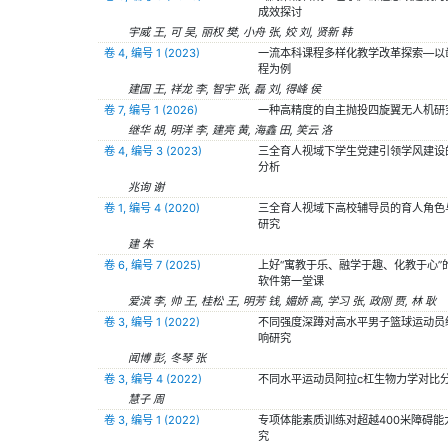
成效探讨
宇威 王, 可 吴, 丽权 樊, 小舟 张, 姣 刘, 贤新 韩
卷 4, 编号 1 (2023)
一流本科课程多样化教学改革探索—以
程为例
建国 王, 祥龙 李, 智宇 张, 磊 刘, 得峰 侯
卷 7, 编号 1 (2026)
一种高精度的自主抛投四旋翼无人机研
继华 胡, 明洋 李, 建亮 黄, 海鑫 田, 笑云 洛
卷 4, 编号 3 (2023)
三全育人视域下学生党建引领学风建设
分析
兆询 谢
卷 1, 编号 4 (2020)
三全育人视域下高校辅导员的育人角色
研究
建 朱
卷 6, 编号 7 (2025)
上好“寓教于乐、融学于趣、化教于心”
软件第一堂课
爱滨 李, 帅 王, 桂松 王, 明芳 钱, 媚娇 高, 学习 张, 政刚 贾, 林 耿
卷 3, 编号 1 (2022)
不同强度深蹲对高水平男子篮球运动员
响研究
闻博 彭, 冬琴 张
卷 3, 编号 4 (2022)
不同水平运动员阿拉c杠生物力学对比
慧子 周
卷 3, 编号 1 (2022)
专项体能素质训练对超越400米障碍能
究