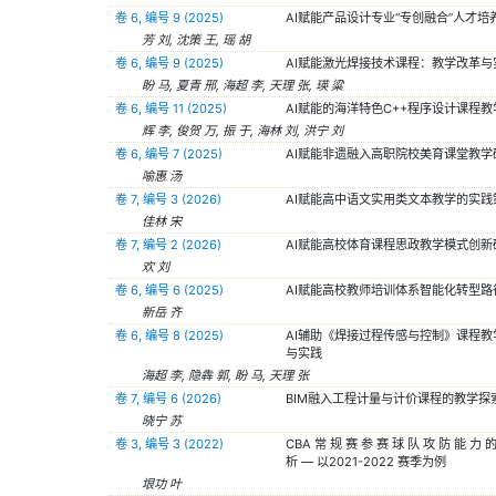
卷 6, 编号 9 (2025)
AI赋能产品设计专业“专创融合”人才培
芳 刘, 沈策 王, 瑶 胡
卷 6, 编号 9 (2025)
AI赋能激光焊接技术课程：教学改革与
盼 马, 夏青 邢, 海超 李, 天理 张, 瑛 粱
卷 6, 编号 11 (2025)
AI赋能的海洋特色C++程序设计课程教
辉 李, 俊贺 万, 振 于, 海林 刘, 洪宁 刘
卷 6, 编号 7 (2025)
AI赋能非遗融入高职院校美育课堂教学
喻惠 汤
卷 7, 编号 3 (2026)
AI赋能高中语文实用类文本教学的实践
佳林 宋
卷 7, 编号 2 (2026)
AI赋能高校体育课程思政教学模式创新
欢 刘
卷 6, 编号 6 (2025)
AI赋能高校教师培训体系智能化转型路
新岳 齐
卷 6, 编号 8 (2025)
AI辅助《焊接过程传感与控制》课程教
与实践
海超 李, 隐犇 郭, 盼 马, 天理 张
卷 7, 编号 6 (2026)
BIM融入工程计量与计价课程的教学探
晓宁 苏
卷 3, 编号 3 (2022)
CBA 常 规 赛 参 赛 球 队 攻 防 能 力 
析 — 以2021-2022 赛季为例
垠功 叶