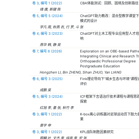
卷 3, 编号 1 (2022)
CBA体能测试：回顾、困境及创新路径
靖 唐, 新键 陈
卷 5, 编号 5 (2024)
ChatGPT助力教改：混合型教学课堂
模式的设计
学凡 周, 秋燕 衣, 行 罗, 斗 张
卷 4, 编号 3 (2023)
ChatGPT对土木工程专业应用型人才
响
燕华 韩, 静 吴
卷 7, 编号 6 (2026)
Exploration on an OBE-based Pathw
Integrating Clinical and Research Tr
Orthopaedic Professional Degree
Postgraduate Education
Hongzhen LI, Bin ZHENG, Sihan ZHUO, Yan LIANG
卷 6, 编号 3 (2025)
Fink理论导向下“城乡生态与环境”课
评价
成鹏 吴
卷 5, 编号 3 (2024)
ICF框架下言语治疗技术课程与课程思
探索
红旭 李, 墨 张, 秋竹 李
卷 3, 编号 1 (2022)
K-box离心训练器对足球运动员下肢力
果
景宇 申
卷 3, 编号 1 (2022)
KPL战队制胜因素研究
照麟 叶, 文杰 李, 纯亮 李, 宏 张