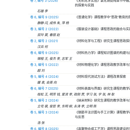
卷 7, 编号 3 (2026)
《无机化学实验》氯化钠提纯章节中融
的探索与实践
石雄 李
卷 6, 编号 9 (2025)
《普通化学》课程教学中“思政”教育的
静静 闫, 成伟 朱, 萍 杨
卷 3, 编号 2 (2022)
《服装设计基础》课程思政的融合与实
双玲 窦, 春丽 赵
卷 2, 编号 2 (2021)
《材料化学与工程》研究生课程思政探
汉兵 何
卷 6, 编号 9 (2025)
《材料热力学》课程知识图谱的构建与
锦程 王, 俊杰 李, 志军 王
卷 3, 编号 5 (2022)
《材料物理化学》课程思政教学改革与
超 刘
卷 5, 编号 4 (2024)
《材料现代测试方法》课程改革探索
媛 袁, 会英 向
卷 6, 编号 7 (2025)
《材料表面与界面》研究生课程的教学
桂松 王, 明芳 钱, 爱滨 李, 政刚 贾, 学习 张, 宇 张, 林 耿
卷 5, 编号 2 (2024)
《纳米材料》研究生课程的教学改革与
立宅 裴, 俊哲 李, 东明 柳, 永涛 李, 立明 陈
卷 5, 编号 3 (2024)
《钢筋平法识图与手工计算》课程教学
与反思
浩 张
卷 6, 编号 8 (2025)
《高聚物合成工艺学》课程思政建设的