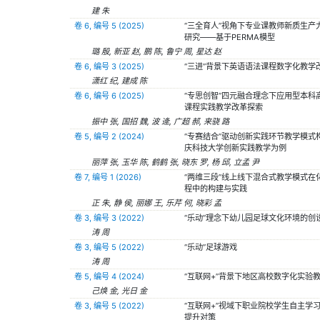
建 朱
卷 6, 编号 5 (2025)
“三全育人”视角下专业课教师新质生产
研究——基于PERMA模型
璐 殷, 新亚 赵, 鹏 陈, 鲁宁 周, 星达 赵
卷 6, 编号 3 (2025)
“三进”背景下英语语法课程数字化教学
潇红 纪, 建成 陈
卷 6, 编号 6 (2025)
“专思创智”四元融合理念下应用型本科
课程实践教学改革探索
振中 张, 国招 魏, 波 逄, 广超 郝, 来骁 路
卷 5, 编号 2 (2024)
“专赛结合”驱动创新实践环节教学模式
庆科技大学创新实践教学为例
丽萍 张, 玉华 陈, 鹤鹤 张, 晓东 罗, 杨 邱, 立孟 尹
卷 7, 编号 1 (2026)
“两维三段”线上线下混合式教学模式在
程中的构建与实践
正 朱, 静 侯, 丽娜 王, 乐芹 何, 晓彩 孟
卷 3, 编号 3 (2022)
“乐动”理念下幼儿园足球文化环境的创
涛 周
卷 3, 编号 5 (2022)
“乐动”足球游戏
涛 周
卷 5, 编号 4 (2024)
“互联网+”背景下地区高校数字化实验
己焕 金, 光日 金
卷 3, 编号 5 (2022)
“互联网+”视域下职业院校学生自主学
提升对策