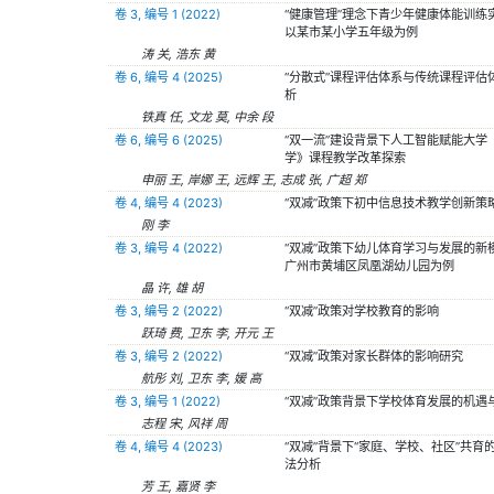
卷 3, 编号 1 (2022)
“健康管理”理念下青少年健康体能训练实
以某市某小学五年级为例
涛 关, 浩东 黄
卷 6, 编号 4 (2025)
“分散式”课程评估体系与传统课程评估
析
铁真 任, 文龙 莫, 中余 段
卷 6, 编号 6 (2025)
“双一流”建设背景下人工智能赋能大学
学》课程教学改革探索
申丽 王, 岸娜 王, 远辉 王, 志成 张, 广超 郑
卷 4, 编号 4 (2023)
“双减”政策下初中信息技术教学创新策
刚 李
卷 3, 编号 4 (2022)
“双减”政策下幼儿体育学习与发展的新
广州市黄埔区凤凰湖幼儿园为例
晶 许, 雄 胡
卷 3, 编号 2 (2022)
“双减”政策对学校教育的影响
跃琦 费, 卫东 李, 开元 王
卷 3, 编号 2 (2022)
“双减”政策对家长群体的影响研究
航彤 刘, 卫东 李, 媛 高
卷 3, 编号 1 (2022)
“双减”政策背景下学校体育发展的机遇
志程 宋, 风祥 周
卷 4, 编号 4 (2023)
“双减”背景下“家庭、学校、社区”共育
法分析
芳 王, 嘉贤 李