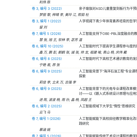
利伟 陈
卷 3, 编号 3 (2022)
亲子瑜伽对ASD儿童重复刻板行为干预
梦丽 黎, 梓晴 李, 美玲 江, 熙茹 杜
卷 3, 编号 1 (2022)
人学视阈下青少年体育素养培育的哲学
留 刘
卷 7, 编号 5 (2026)
人工智能支持下OBE-PBL深度融合的
慧 张, 旭 王, 钦林 李, 苾芳 温
卷 6, 编号 10 (2025)
人工智能时代下提高学生课程参与度的
鑫 万, 鹏 彭, 鹤鹤 张, 诚 张, 帅 龙, 祖建 喻, 青山 杨, 庆伟 戴
卷 6, 编号 8 (2025)
人工智能时代下高校艺术通识教育的发
宁艳 易, 昂 张
卷 6, 编号 9 (2025)
人工智能背景下“海洋石油工程”专业课
探索
莉佳 李, 立夫 万, 志强 李
卷 6, 编号 9 (2025)
人工智能背景下的光电专业课程改革模
讨——以《嵌入式系统设计原理与应用
进 陈, 波波 杨, 雨 孙, 晶 杨, 凤超 王
卷 6, 编号 2 (2025)
人工智能视域下大学生“惰性”思维研究
云飞 马
卷 7, 编号 1 (2026)
人工智能赋能下高校田径教学精准化改
践研究
慕涵 姚
卷 7, 编号 5 (2026)
人工智能赋能传统艺术设计课程的教学