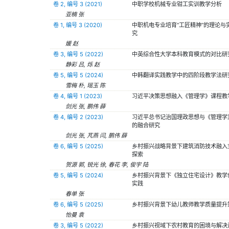
卷 2, 编号 3 (2021)
中职学校机械专业钳工实训教学分析
亚楠 张
卷 1, 编号 3 (2020)
中职机电专业培育“工匠精神”的理论与
究
媛 赵
卷 3, 编号 5 (2022)
中英综合性大学本科教育模式的对比研
静彩 吕, 烁 赵
卷 5, 编号 5 (2024)
中韩翻译实践教学中的四阶段教学法研
雪梅 朴, 瑶玉 陈
卷 4, 编号 1 (2023)
习近平决策思想融入《管理学》课程教
剑光 张, 鹏伟 薛
卷 4, 编号 2 (2023)
习近平总书记治国理政思想与《管理学
的融合研究
剑光 张, 芃燕 闫, 鹏伟 薛
卷 6, 编号 5 (2025)
乡村振兴战略背景下建筑消防技术融入
探索
贺源 郭, 锐光 徐, 春花 李, 俊宇 陆
卷 5, 编号 5 (2024)
乡村振兴背景下《独立住宅设计》教学
实践
春单 张
卷 6, 编号 5 (2025)
乡村振兴背景下幼儿教师教学质量提升
怡曼 袁
卷 3, 编号 5 (2022)
乡村振兴视域下农村教育的困境与解决