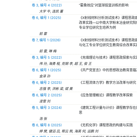
卷 3, 编号 4 (2022)
“霍桑效应”对篮球投篮训练的影响
大宇 牛, 连凯 董
卷 6, 编号 1 (2025)
《X射线材料分析测试技术》课程思政
改革实践—以中南大学粉末冶金研究院
专业学位研究生培养为例
前 雷
卷 7, 编号 1 (2026)
《X射线材料分析测试技术》课程思政
与化工专业学位研究生教育综合改革实
前 雷, 琳 梅
卷 3, 编号 5 (2022)
《充填理论与技术》课程思政探索与实
伟 孙, 海勇 程, 克钢 李, 超 王, 俊 王
卷 6, 编号 1 (2025)
《共产党宣言》中的思想政治教育意蕴
金泽 孙
卷 6, 编号 2 (2025)
《工程流体力学》教学方法改革与研究
志强 李, 洪彬 梁, 斌 黄
卷 6, 编号 2 (2025)
《应急管理概论》课程教学改革探索
凌雪 刘
卷 5, 编号 3 (2024)
《建筑工程计量与计价》课程教学存在
思
浩 张
卷 6, 编号 8 (2025)
《无机化学》课程思政的构建与实践
婷 樊, 健滔 吕, 帮云 熊, 海英 何, 运鹏 刘