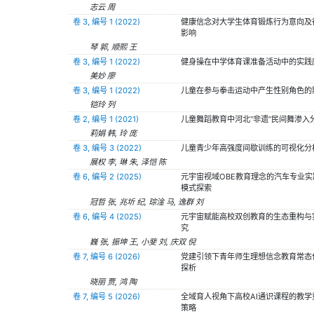
志云 周
卷 3, 编号 1 (2022)
健康信念对大学生体育锻炼行为意向及
影响
琴 郭, 顺熙 王
卷 3, 编号 1 (2022)
健身操在中学体育课准备活动中的实践
美妙 廖
卷 3, 编号 1 (2022)
儿童在参与拳击运动中产生性别角色的
铠玲 列
卷 2, 编号 1 (2021)
儿童舞蹈教育中河北“非遗”民间舞渗入
莉娟 韩, 玲 庞
卷 3, 编号 3 (2022)
儿童青少年高强度间歇训练的可视化分
展权 李, 琳 朱, 泽恺 陈
卷 6, 编号 2 (2025)
元宇宙视域OBE教育理念的汽车专业实
模式探索
冠哲 张, 兆圻 纪, 琮淦 马, 逸群 刘
卷 6, 编号 4 (2025)
元宇宙赋能高校双创教育的生态重构与
究
巍 张, 振坤 王, 小斐 刘, 庆双 倪
卷 7, 编号 6 (2026)
党建引领下青年师生理想信念教育常态
探析
晓丽 贾, 鸿 陶
卷 7, 编号 5 (2026)
全域育人视角下高校AI通识课程的教学
策略