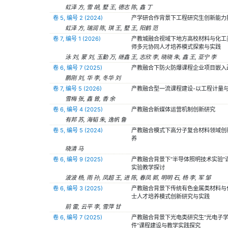
虹泽 方, 雪 胡, 墅 王, 德志 陈, 鑫 丁
卷 5, 编号 2 (2024)
产学研合作背景下工程研究生创新能力
虹泽 方, 瑞润 陈, 琪 王, 墅 王, 阳鹤 范
卷 7, 编号 1 (2026)
产教城融合视域下地方高校材料与化工
师多元协同人才培养模式探索与实践
泳 刘, 蒙 刘, 玉勤 万, 继鑫 王, 志欣 李, 晓晓 朱, 鑫 王, 亚宁 李
卷 6, 编号 7 (2025)
产教融合下防火防爆课程企业项目嵌入
鹏刚 刘, 华 李, 冬华 刘
卷 7, 编号 5 (2026)
产教融合型一流课程建设-以工程计量
雪梅 张, 鑫 曾, 香 余
卷 6, 编号 4 (2025)
产教融合新媒体运营机制创新研究
有邦 苏, 海韬 朱, 逸帆 鲁
卷 5, 编号 5 (2024)
产教融合模式下高分子复合材料领域创
养
晓清 马
卷 6, 编号 9 (2025)
产教融合背景下“半导体照明技术实验”
实验教学探讨
波波 杨, 雨 孙, 凤超 王, 进 陈, 春凤 郭, 明明 石, 杨 李, 军 邹
卷 6, 编号 3 (2025)
产教融合背景下传统有色金属类材料与
士人才培养模式创新研究与实践
前 雷, 云平 李, 雪萍 甘
卷 6, 编号 7 (2025)
产教融合背景下光电类研究生“光电子
件”课程建设与教学实践探究