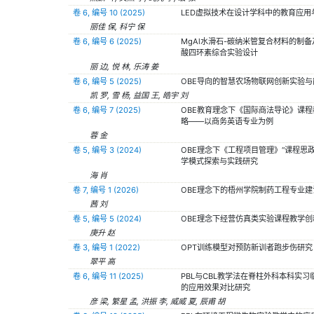
卷 6, 编号 10 (2025)
LED虚拟技术在设计学科中的教育应用
丽佳 保, 科宁 保
卷 6, 编号 6 (2025)
MgAl水滑石-碳纳米管复合材料的制
酸四环素综合实验设计
丽 边, 悦 林, 乐涛 姜
卷 6, 编号 5 (2025)
OBE导向的智慧农场物联网创新实验与
凯 罗, 雪 杨, 益国 王, 皓宇 刘
卷 6, 编号 7 (2025)
OBE教育理念下《国际商法导论》课程
略——以商务英语专业为例
蓉 金
卷 5, 编号 3 (2024)
OBE理念下《工程项目管理》“课程思政
学模式探索与实践研究
海 肖
卷 7, 编号 1 (2026)
OBE理念下的梧州学院制药工程专业建
茜 刘
卷 5, 编号 5 (2024)
OBE理念下经营仿真类实验课程教学创
庚升 赵
卷 3, 编号 1 (2022)
OPT训练模型对预防新训者跑步伤研究
翠平 高
卷 6, 编号 11 (2025)
PBL与CBL教学法在脊柱外科本科实习
的应用效果对比研究
彦 梁, 繁星 孟, 洪振 李, 威威 夏, 辰甫 胡