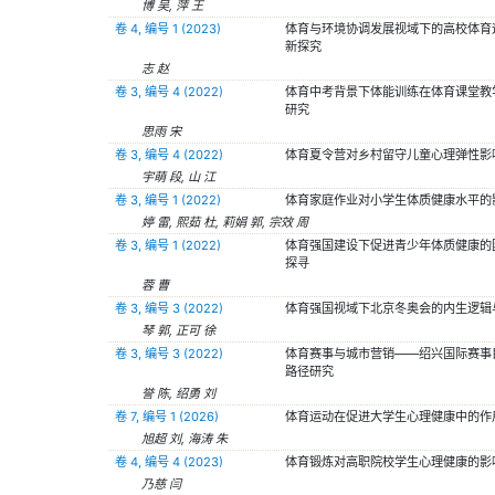
博 吴, 萍 王
卷 4, 编号 1 (2023)
体育与环境协调发展视域下的高校体育
新探究
志 赵
卷 3, 编号 4 (2022)
体育中考背景下体能训练在体育课堂教
研究
思雨 宋
卷 3, 编号 4 (2022)
体育夏令营对乡村留守儿童心理弹性影
宇萌 段, 山 江
卷 3, 编号 1 (2022)
体育家庭作业对小学生体质健康水平的
婷 雷, 熙茹 杜, 莉娟 郭, 宗效 周
卷 3, 编号 1 (2022)
体育强国建设下促进青少年体质健康的
探寻
蓉 曹
卷 3, 编号 3 (2022)
体育强国视域下北京冬奥会的内生逻辑
琴 郭, 正可 徐
卷 3, 编号 3 (2022)
体育赛事与城市营销——绍兴国际赛事
路径研究
誉 陈, 绍勇 刘
卷 7, 编号 1 (2026)
体育运动在促进大学生心理健康中的作
旭超 刘, 海涛 朱
卷 4, 编号 4 (2023)
体育锻炼对高职院校学生心理健康的影
乃慈 闫