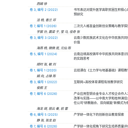
西娟 徐
卷 3, 编号 2 (2022)
书写表达对提升医学高职贫困生积极心
预研究
洁 杨, 香兰 邓
卷 7, 编号 1 (2026)
二次元人格盲盒创新创业策略与教学探
宇宸 孙, 震梁 于, 莹 马, 佳奇 张
卷 3, 编号 3 (2022)
云南少数民族武术文化在中华民族共同
价值
海燕 杨, 微微 庞, 元仙 陈
卷 5, 编号 1 (2024)
云南边境高校铸牢中华民族共同体意识
的实践思考
顺时 张, 敏 刘
卷 1, 编号 1 (2020)
云班课在《土力学与地基基础》课程教
娟 向, 占锋 陈
卷 3, 编号 1 (2022)
互联网+高校体育课程有效教学研究
俊舰 王
卷 7, 编号 6 (2026)
产业应用型铜合金专业人才校企合作人
改革与实践——以中南大学和桂林漓佳
任公司“研教融合、双向赋能”新模式为
海龙 胡, 丽云 秦, 前 雷
卷 6, 编号 5 (2025)
产学研一体化下的创新创业教育探索
静 张, 张龙 赵
卷 7, 编号 6 (2026)
产学研一体化视角下研究生培养质量评