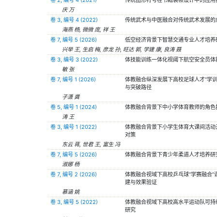
庆 万
卷 3, 编号 4 (2022)
传统武术与中医融合对传统武术发展的
海燕 杨, 微微 庞, 祥 王
卷 7, 编号 5 (2026)
低空经济背景下智慧交通专业人才培养
兴举 王, 生启 梅, 彦龙 孙, 旺达 郭, 学建 康, 良涛 聂
卷 3, 编号 3 (2022)
体技能训练一体化视阈下航空安全员体
敏 张
卷 7, 编号 1 (2026)
体教融合纵深发展下高校足球人才“学训
与突破路径
子潇 龚
卷 5, 编号 1 (2024)
体教融合背景下中小学体育教师的角色
涛 王
卷 3, 编号 1 (2022)
体教融合背景下小学生体育大课间活动
对策
东云 蒋, 世君 王, 富生 冯
卷 7, 编号 5 (2026)
体教融合背景下青少年柔道人才培养研
淑娜 杨
卷 7, 编号 2 (2026)
体教融合视域下高校乒乓球“学赛融合”
建与效果验证
慕涵 姚
卷 3, 编号 5 (2022)
体教融合视域下高校高水平运动队可持
研究