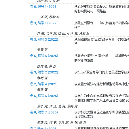
诗婷 喻, 小桃 胡
卷 6, 编号 1 (2025)
从心理支持到资源投入：家庭教育对代
的影响机制与干预路径
一洋 郭, 欣欣 牟
卷 3, 编号 1 (2022)
从独立到融合——幼儿体能对不同体育
作用
升 高, 次琴 刘, 婧 田, 小玲 曾, 诗蒙 吕
卷 3, 编号 3 (2022)
从编辑视角谈“三教”改革背景下的职业
革
春青 范
卷 6, 编号 5 (2025)
从联合办学到“出海”办学：中国国际合
的演变与发展
张龙 赵, 静 张
卷 3, 编号 2 (2022)
以“三有”课堂为导向的士官英语教学研
献利 琚
卷 2, 编号 4 (2021)
以变量分析法构建分析模型培养高中生
新兵 薄
卷 6, 编号 6 (2025)
以学生为中心的电路理论课程混合式教
以湖北科技学院电气工程及其自动化专
芳华 刘, 洋 汪, 浩 倪, 芳梅 刘
卷 6, 编号 7 (2025)
以学科交叉融合促进基础学科创新型研
式探索与实践
亚华 袁, 行 罗, 学凡 周, 斗 张, 健 孙
卷 7, 编号 2 (2026)
以教育科研推动学校优质发展路径研究