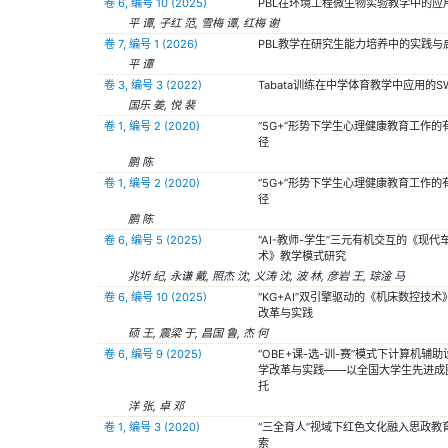
卷 6, 编号 10 (2025)
PBL在环境工程微生物实验教学中的应
平 谭, 子红 范, 雪梅 谭, 红梅 谢
卷 7, 编号 1 (2026)
PBL教学在研究生能力培养中的实践与
平 谭
卷 3, 编号 3 (2022)
Tabata训练在中学体育教学中应用的S
国乐 姜, 悦 裴
卷 1, 编号 2 (2020)
“5G+”形势下学生心理健康教育工作的
径
鹏 陈
卷 1, 编号 2 (2020)
“5G+”形势下学生心理健康教育工作的
径
鹏 陈
卷 6, 编号 5 (2025)
“AI-教师-学生”三元有机交互的《现代
术》教学模式研究
兆圻 纪, 永谦 戴, 照杰 沈, 义涛 沈, 波 林, 彦岩 王, 琮淦 马
卷 6, 编号 10 (2025)
“KG+AI”双引擎驱动的《机床数控技
改革与实践
硕 王, 震梁 于, 昌国 鲁, 杰 何
卷 6, 编号 9 (2025)
“OBE+课-选-训-赛”模式下计算机辅
学改革与实践——以全国大学生先进成
托
洋 张, 卓 邓
卷 1, 编号 3 (2020)
“三全育人”视域下红色文化融入思政教
索