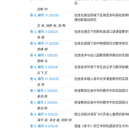
究
迎新 刘
卷 6, 编号 11 (2025)
信息化建设视域下应用型本科高校高等
理创新路径研究
见 张, 旭新 张, 旭 陶
卷 3, 编号 3 (2022)
信息化理念下的职校英语口语课堂教学
幸 周
卷 6, 编号 11 (2025)
信息化视阈下初中物理探究式教学研究
奇峰 谢
卷 4, 编号 1 (2023)
信息技术与幼儿园教育教学融合的实践
雯婷 马
卷 5, 编号 3 (2024)
信息技术环境下学生自主学习数学新模
云飞 王
卷 6, 编号 11 (2025)
信息技术融入高中化学课堂教学的实践
龙 佟
卷 1, 编号 2 (2020)
修身教育在高中学科教学中的实践探讨
泰羽 陈
卷 1, 编号 2 (2020)
修身教育在高中学科教学中的实践探讨
泰羽 陈
卷 3, 编号 4 (2022)
倒立训练对海军飞行员身心素质的影响
海平 吴, 泽龙 姚, 阳阳 徐
卷 5, 编号 4 (2024)
借鉴《老子》的艺术特色提高学生写作