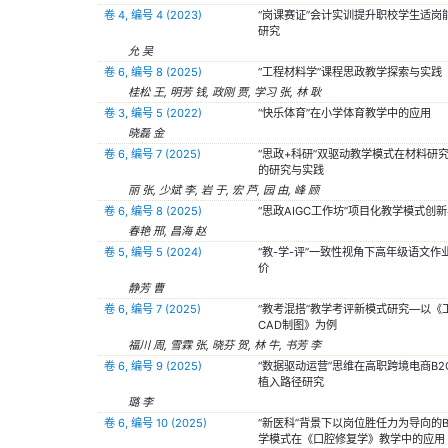
卷 4, 编号 4 (2023)
“岗课赛证”会计实训提升职校学生适岗
研究
允 吴
卷 6, 编号 8 (2025)
“工程材料学”课程思政教学探索与实践
桂松 王, 明芳 钱, 政刚 贾, 学习 张, 林 耿
卷 3, 编号 5 (2022)
“快乐体育”在小学体育教学中的应用
晓磊 金
卷 6, 编号 7 (2025)
“思政+科研”双驱动教学模式在材料研
的研究与实践
丽 张, 少斌 李, 岩 于, 宏 芦, 园 由, 峰 顾
卷 6, 编号 8 (2025)
“思政AIGC工作坊”项目化教学模式创
春艳 邢, 昌海 赵
卷 5, 编号 5 (2024)
“教-学-评”一致性视角下高年级语文作
价
静芳 曹
卷 6, 编号 7 (2025)
“教考混搭”教学考评新模式研究—以《
CAD制图》为例
福川 周, 雪霖 张, 晓芬 贺, 林 牛, 书芳 李
卷 6, 编号 9 (2025)
“数据驱动运营”思维在高职跨境电商B2
植入路径研究
璐 李
卷 6, 编号 10 (2025)
“新医科”背景下以岗位胜任力为导向的B
学模式在《口腔修复学》教学中的应用