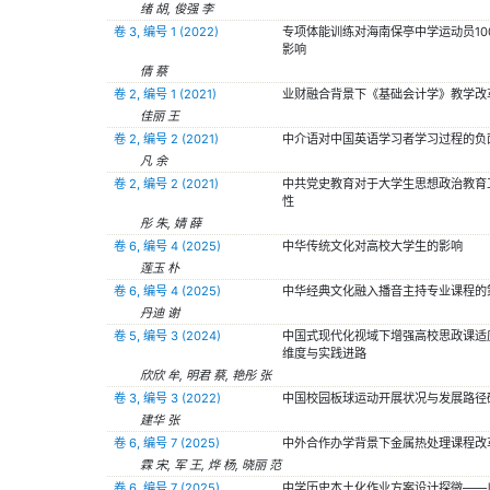
绪 胡, 俊强 李
卷 3, 编号 1 (2022)
专项体能训练对海南保亭中学运动员10
影响
倩 蔡
卷 2, 编号 1 (2021)
业财融合背景下《基础会计学》教学改
佳丽 王
卷 2, 编号 2 (2021)
中介语对中国英语学习者学习过程的负
凡 余
卷 2, 编号 2 (2021)
中共党史教育对于大学生思想政治教育
性
彤 朱, 婧 薛
卷 6, 编号 4 (2025)
中华传统文化对高校大学生的影响
莲玉 朴
卷 6, 编号 4 (2025)
中华经典文化融入播音主持专业课程的
丹迪 谢
卷 5, 编号 3 (2024)
中国式现代化视域下增强高校思政课适
维度与实践进路
欣欣 牟, 明君 蔡, 艳彤 张
卷 3, 编号 3 (2022)
中国校园板球运动开展状况与发展路径
建华 张
卷 6, 编号 7 (2025)
中外合作办学背景下金属热处理课程改
霖 宋, 军 王, 烨 杨, 晓丽 范
卷 6, 编号 7 (2025)
中学历史本土化作业方案设计探微——