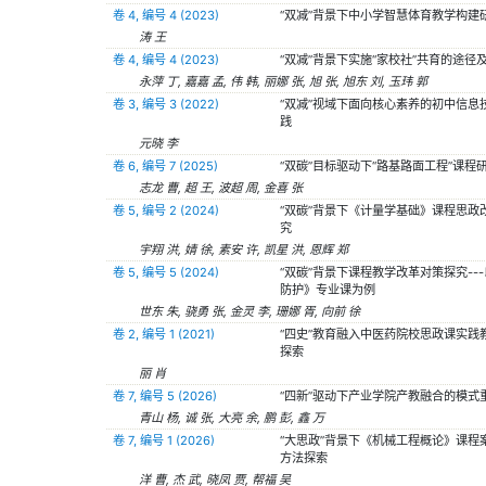
卷 4, 编号 4 (2023)
“双减”背景下中小学智慧体育教学构建
涛 王
卷 4, 编号 4 (2023)
“双减”背景下实施“家校社”共育的途径
永萍 丁, 嘉嘉 孟, 伟 韩, 丽娜 张, 旭 张, 旭东 刘, 玉玮 郭
卷 3, 编号 3 (2022)
“双减”视域下面向核心素养的初中信息
践
元晓 李
卷 6, 编号 7 (2025)
“双碳”目标驱动下“路基路面工程”课程
志龙 曹, 超 王, 波超 周, 金喜 张
卷 5, 编号 2 (2024)
“双碳”背景下《计量学基础》课程思政
究
宇翔 洪, 婧 徐, 素安 许, 凯星 洪, 恩辉 郑
卷 5, 编号 5 (2024)
“双碳”背景下课程教学改革对策探究--
防护》专业课为例
世东 朱, 骁勇 张, 金灵 李, 珊娜 胥, 向前 徐
卷 2, 编号 1 (2021)
“四史”教育融入中医药院校思政课实践
探索
丽 肖
卷 7, 编号 5 (2026)
“四新”驱动下产业学院产教融合的模式
青山 杨, 诚 张, 大亮 余, 鹏 彭, 鑫 万
卷 7, 编号 1 (2026)
“大思政”背景下《机械工程概论》课程
方法探索
洋 曹, 杰 武, 晓凤 贾, 帮福 吴