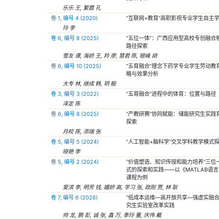
乐乐 王, 繁霞 孔
卷 1, 编号 4 (2020)
“互联网+教育”高职影视专业学生自主
玲 李
卷 6, 编号 8 (2025)
“五位一体”：广西应用型高校专创融合
路径探索
雪友 谭, 海娇 王, 羚 廖, 慧君 陈, 银峰 胡
卷 6, 编号 10 (2025)
“五育融合”理念下药学专业学生劳动教
略与效果分析
大专 林, 继成 韩, 玥 殷
卷 3, 编号 3 (2022)
“五育融合”进程中的体育：位置与路径
泽定 陈
卷 6, 编号 8 (2025)
“产教研赛”协同赋能：储能研究生实践
探索
月皎 陈, 添瑞 张
卷 5, 编号 5 (2024)
“人工智能+脑科学”交叉学科教学模式
晓艳 李
卷 5, 编号 2 (2024)
“价值塑造、知识传授和能力培养”三位
式的探索和实践——以《MATLAB语
课程为例
爱滨 李, 明芳 钱, 媚娇 高, 学习 张, 政刚 贾, 林 耿
卷 7, 编号 6 (2026)
“低成本运维—高开放共享—强虚实融合
究生实验室改革实践
帅 龙, 鹏 彭, 诚 张, 鑫 万, 季玲 董, 庆伟 戴