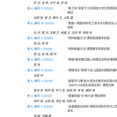
轩 邓, 浩 李, 宇平 胡, 芳 阳
卷 4, 编号 4 (2023)
“新工科”背景下工科院校大学生思想政
路径
治刚 杨, 智 王, 美玲 王, 占胜 葛
卷 6, 编号 10 (2025)
“智能+”赋能材料化工类专业创新创业
探索
泳 刘, 蒙 刘, 玉勤 万, 继鑫 王, 志欣 李, 晓晓 朱
卷 6, 编号 5 (2025)
“材料制备方法”课程思政教学初探
丽 边, 俊 饶
卷 6, 编号 1 (2025)
“材料制备方法”课程教学改革初探
丽 边, 俊 饶, 超 刘
卷 3, 编号 2 (2022)
“爬梯”教学模式融入地理信息系统课程
莹 张
卷 5, 编号 4 (2024)
“课程创生”视域下幼儿园园本课程的建
志星 邓
卷 5, 编号 2 (2024)
“超星学习通”助力混合式教学的实践与
《MATLAB语言及其应用》课程为例
爱滨 李, 明芳 钱, 学习 张, 政刚 贾, 林 耿, 媚娇 高
卷 3, 编号 1 (2022)
“超量恢复”与“体力波”理论辨析
海平 吴, 山桂 高, 泽龙 姚, 阳阳 徐
卷 5, 编号 2 (2024)
“金属基复合材料”课程在材料科学与工
变化
津 胡, 莎巍 唐