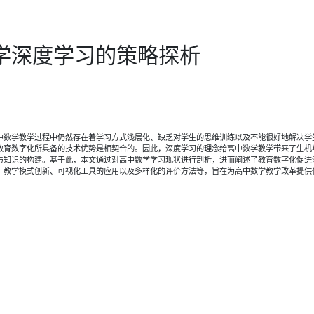
学深度学习的策略探析
中数学教学过程中仍然存在着学习方式浅层化、缺乏对学生的思维训练以及不能很好地解决学
教育数字化所具备的技术优势是相契合的。因此，深度学习的理念给高中数学教学带来了生机
与知识的构建。基于此，本文通过对高中数学学习现状进行剖析，进而阐述了教育数字化促进
、教学模式创新、可视化工具的应用以及多样化的评价方法等，旨在为高中数学教学改革提供