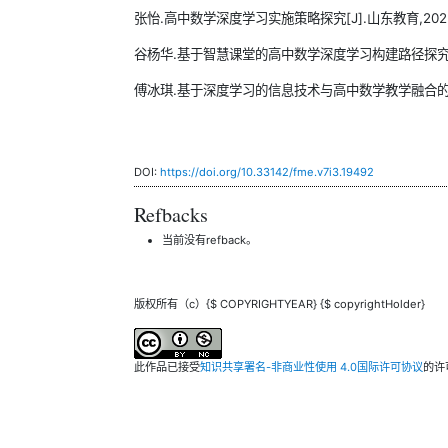
张怡.高中数学深度学习实施策略探究[J].山东教育,2025(5)
谷杨华.基于智慧课堂的高中数学深度学习构建路径探究[J].数
傅冰琪.基于深度学习的信息技术与高中数学教学融合的实践探索[
DOI:
https://doi.org/10.33142/fme.v7i3.19492
Refbacks
当前没有refback。
版权所有（c）{$ COPYRIGHTYEAR} {$ copyrightHolder}
此作品已接受
知识共享署名-非商业性使用 4.0国际许可协议
的许