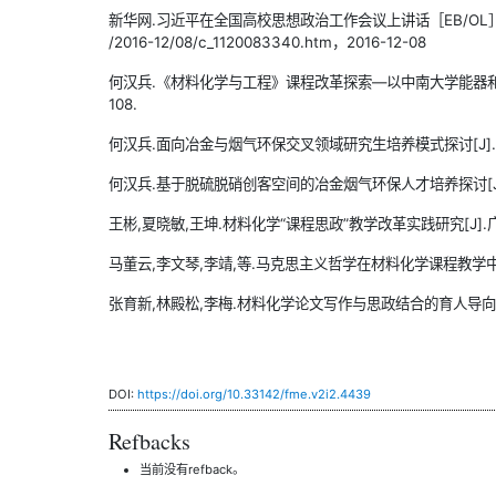
新华网.习近平在全国高校思想政治工作会议上讲话［EB/OL］.http: / 
/2016-12/08/c_1120083340.htm，2016-12-08
何汉兵.《材料化学与工程》课程改革探索—以中南大学能器和冶金专业为
108.
何汉兵.面向冶金与烟气环保交叉领域研究生培养模式探讨[J].教师,201
何汉兵.基于脱硫脱硝创客空间的冶金烟气环保人才培养探讨[J].教师,20
王彬,夏晓敏,王坤.材料化学“课程思政”教学改革实践研究[J].广州化工
马董云,李文琴,李靖,等.马克思主义哲学在材料化学课程教学中的实践探
张育新,林殿松,李梅.材料化学论文写作与思政结合的育人导向探索[J]
DOI:
https://doi.org/10.33142/fme.v2i2.4439
Refbacks
当前没有refback。