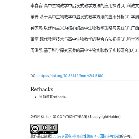
李春睿.高中生物教学中启发式教学方法的应用探讨[J].科教文汇(上旬刊
董菁.基于高中生物教学中启发式教学方法的应用分析[J].学周刊,202
钟芝恳.以建构主义为核心的高中生物教学策略与实践[J].广西教育,20
董军.现代教育技术与高中生物教学的整合方法初探[J].科学咨询(教育
周洪凯.基于科学探究素养的高中生物实验教学实践研究[D].山东
DOI:
https://doi.org/10.33142/fme.v2i4.5180
Refbacks
当前没有refback。
版权所有（c）{$ COPYRIGHTYEAR} {$ copyrightHolder}
此作品已接受
知识共享署名-非商业性使用 4.0国际许可协议
的许可。