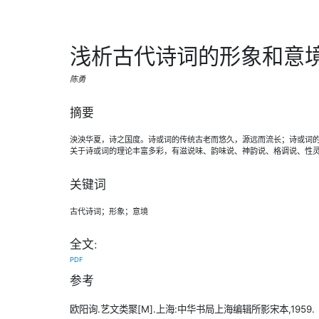
浅析古代诗词的形象和意
陈勇
摘要
泱泱华夏，诗之国度。诗或词的传统古老而悠久，源远而流长；诗或词的
关于诗或词的理论丰富多彩，有滋说味、韵味说、神韵说、格调说、性
关键词
古代诗词；形象；意境
全文:
PDF
参考
欧阳询.艺文类聚[M].上海:中华书局上海编辑所影宋本,1959.