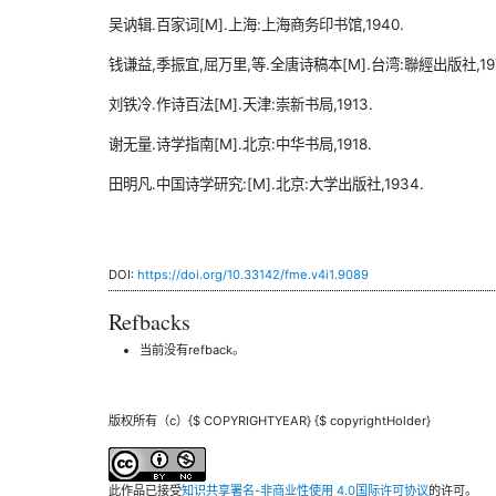
吴讷辑.百家词[M].上海:上海商务印书馆,1940.
钱谦益,季振宜,屈万里,等.全唐诗稿本[M].台湾:聯經出版社,197
刘铁冷.作诗百法[M].天津:崇新书局,1913.
谢无量.诗学指南[M].北京:中华书局,1918.
田明凡.中国诗学研究:[M].北京:大学出版社,1934.
DOI:
https://doi.org/10.33142/fme.v4i1.9089
Refbacks
当前没有refback。
版权所有（c）{$ COPYRIGHTYEAR} {$ copyrightHolder}
此作品已接受
知识共享署名-非商业性使用 4.0国际许可协议
的许可。