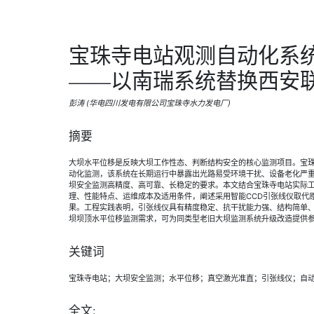
宝珠寺电站观测自动化系
——以南瑞系统替换西安
彭涛 (华电四川发电有限公司宝珠寺水力发电厂)
摘要
大坝水平位移是反映大坝工作性态、判断结构安全的核心监测项目。宝
动化监测，该系统在长期运行中暴露出光路易受环境干扰、设备老化严
坝安全监测高精度、高可靠、长稳定的要求。本文结合宝珠寺电站实际
理、性能特点、运维成本及适用条件，阐述采用智能CCD引张线仪取代
果。工程实践表明，引张线仪具有精度稳定、抗干扰能力强、结构简单
坝坝顶水平位移监测需求，可为同类型老旧大坝监测系统升级改造提供
关键词
宝珠寺电站；大坝安全监测；水平位移；真空激光准直；引张线仪；自
全文: