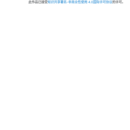
此作品已接受
知识共享署名-非商业性使用 4.0国际许可协议
的许可。