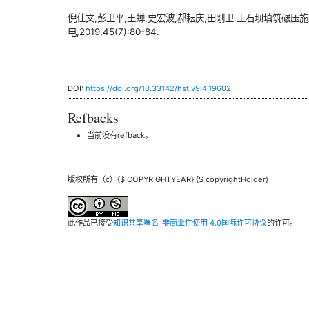
倪仕文,彭卫平,王蝉,史宏波,郝耘庆,田刚卫.土石坝填筑碾压
电,2019,45(7):80-84.
DOI:
https://doi.org/10.33142/hst.v9i4.19602
Refbacks
当前没有refback。
版权所有（c）{$ COPYRIGHTYEAR} {$ copyrightHolder}
此作品已接受
知识共享署名-非商业性使用 4.0国际许可协议
的许可。