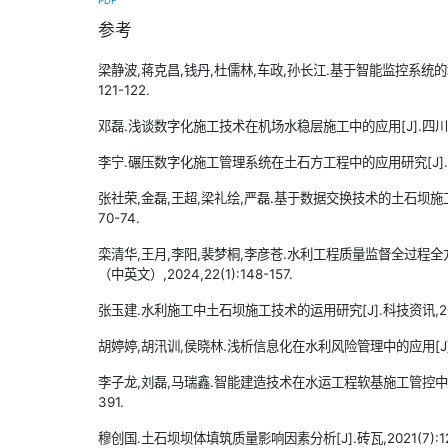
PDF
参考
梁静波,蒋克昌,钱丹,杜儒林,车政,孙长江.基于智能监控系统的堤防碾
121-122.
邓磊.浅谈数字化施工技术在机场水稳层施工中的应用[J].四川水泥,20
李宁.碾压数字化施工管理系统在土石方工程中的应用研究[J].工程与建
张社荣,金磊,王超,梁礼绘,严磊.基于数据交换技术的土石坝施工质量
70-74.
栾清华,王月,李阳,裴梦桐,李彦苍.水利工程质量监督全过程全
（中英文）,2024,22(1):148-157.
张玉建.水利施工中土石坝施工技术的运用研究[J].科技资讯,2025,2
胡婷婷,胡汛训,侯晓林.浅析信息化在水利风险管理中的应用[J].中国水运
李子龙,刘磊,马瑞鑫.智能建造技术在水运工程软基施工管控中的应用研究
391.
穆创国.土石坝坝体填筑质量影响因素分析[J].砖瓦,2021(7):126