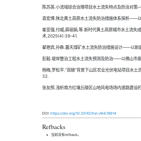
陈苏英.小流域综合治理项目水土流失特点及防治对策——以霞浦
袁宏博.陕北黄土高原水土流失防治措施体系探析——以长庆油田
崔亚强,付威,薛丽娟,等.新时代黄土高原城市水土流失
术,2025(4):39-41.
翟艳宾,孙犇.露天煤矿水土流失防治措施设计——以新疆西黑
彭毅.堤岸整治工程水土流失预测及防治——以佛山市眉蕉河水
杨梅,罗松平.“双碳”背景下山区农业光伏电站项目水土流失
32.
张友照.浅析南方红壤丘陵区山地风电场场内道路建设的水土流失
DOI:
https://doi.org/10.33142/hst.v9i4.19614
Refbacks
当前没有refback。