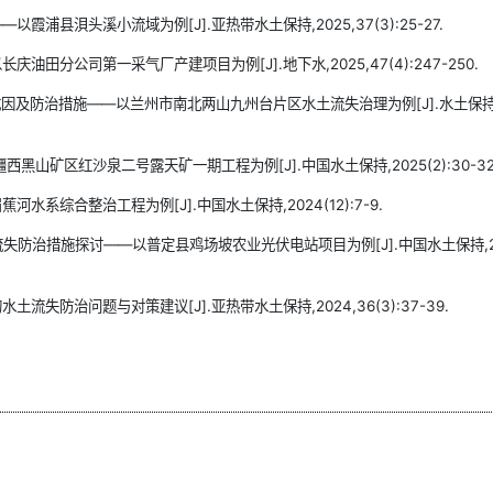
县浿头溪小流域为例[J].亚热带水土保持,2025,37(3):25-27.
分公司第一采气厂产建项目为例[J].地下水,2025,47(4):247-250.
成因及防治措施——以兰州市南北两山九州台片区水土流失治理为例[J].水土保
山矿区红沙泉二号露天矿一期工程为例[J].中国水土保持,2025(2):30-32
系综合整治工程为例[J].中国水土保持,2024(12):7-9.
防治措施探讨——以普定县鸡场坡农业光伏电站项目为例[J].中国水土保持,2024
防治问题与对策建议[J].亚热带水土保持,2024,36(3):37-39.