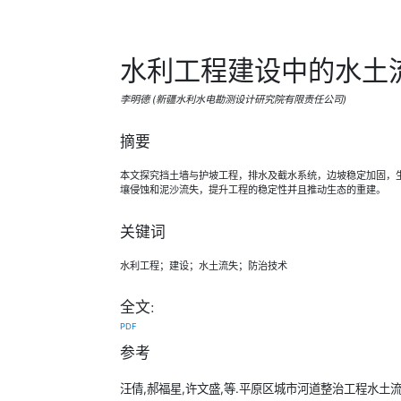
水利工程建设中的水土
李明德 (新疆水利水电勘测设计研究院有限责任公司)
摘要
本文探究挡土墙与护坡工程，排水及截水系统，边坡稳定加固，
壤侵蚀和泥沙流失，提升工程的稳定性并且推动生态的重建。
关键词
水利工程；建设；水土流失；防治技术
全文:
PDF
参考
汪倩,郝福星,许文盛,等.平原区城市河道整治工程水土流失防