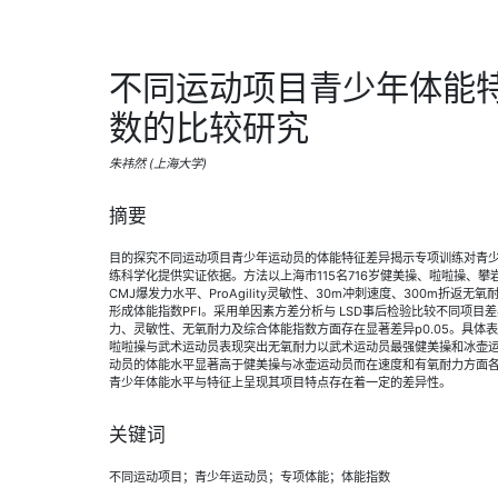
不同运动项目青少年体能
数的比较研究
朱祎然 (上海大学)
摘要
目的探究不同运动项目青少年运动员的体能特征差异揭示专项训练对青
练科学化提供实证依据。方法以上海市115名716岁健美操、啦啦操、
CMJ爆发力水平、ProAgility灵敏性、30m冲刺速度、300m折返无氧
形成体能指数PFI。采用单因素方差分析与 LSD事后检验比较不同项目
力、灵敏性、无氧耐力及综合体能指数方面存在显著差异p0.05。具体
啦啦操与武术运动员表现突出无氧耐力以武术运动员最强健美操和冰壶
动员的体能水平显著高于健美操与冰壶运动员而在速度和有氧耐力方面
青少年体能水平与特征上呈现其项目特点存在着一定的差异性。
关键词
不同运动项目；青少年运动员；专项体能；体能指数