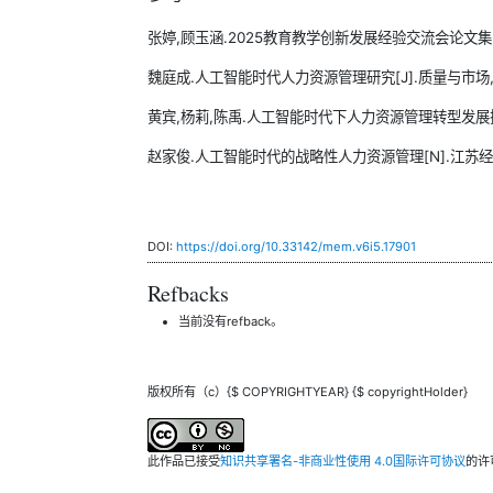
张婷,顾玉涵.2025教育教学创新发展经验交流会论文集(下册
魏庭成.人工智能时代人力资源管理研究[J].质量与市场,2025
黄宾,杨莉,陈禹.人工智能时代下人力资源管理转型发展探讨[J]
赵家俊.人工智能时代的战略性人力资源管理[N].江苏经济报,2
DOI:
https://doi.org/10.33142/mem.v6i5.17901
Refbacks
当前没有refback。
版权所有（c）{$ COPYRIGHTYEAR} {$ copyrightHolder}
此作品已接受
知识共享署名-非商业性使用 4.0国际许可协议
的许