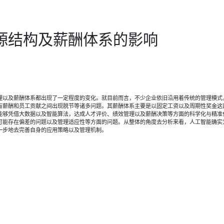
源结构及薪酬体系的影响
理以及薪酬体系都出现了一定程度的变化。就目前而言，不少企业依旧沿用着传统的管理模式
有薪酬和员工贡献之间出现脱节等诸多问题。其薪酬体系主要是以固定工资以及周期性奖金这
能够凭借大数据以及智能算法，达成人才评价、绩效管理以及薪酬决策等方面的科学化与精准
可能存在偏差的问题以及管理适应性等方面的问题。从整体的角度去分析来看，人工智能确实
一步地去完善自身的应用策略以及管理机制。