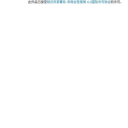
此作品已接受
知识共享署名-非商业性使用 4.0国际许可协议
的许可。