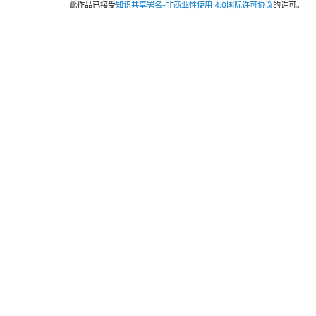
此作品已接受
知识共享署名-非商业性使用 4.0国际许可协议
的许可。