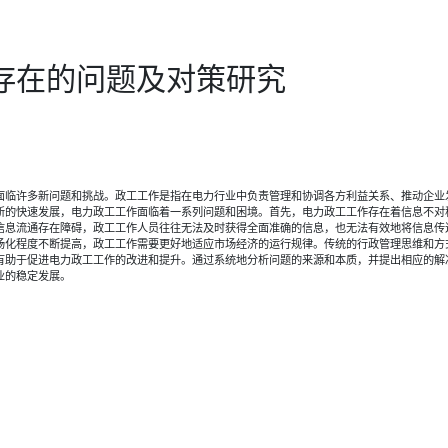
存在的问题及对策研究
面临许多新问题和挑战。政工工作是指在电力行业中负责管理和协调各方利益关系、推动企业
新的快速发展，电力政工工作面临着一系列问题和困境。首先，电力政工工作存在着信息不对
信息流通存在障碍，政工工作人员往往无法及时获得全面准确的信息，也无法有效地将信息传
场化程度不断提高，政工工作需要更好地适应市场经济的运行规律。传统的行政管理思维和方
有助于促进电力政工工作的改进和提升。通过系统地分析问题的来源和本质，并提出相应的解
业的稳定发展。