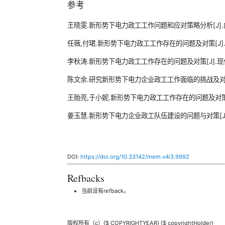
参考
王晓雯.新形势下电力政工工作问题和应对策略分析[J].内蒙古煤
任薇,付珺.新形势下电力政工工作存在的问题及对策[J].通讯世界,
李秋涛.新形势下电力政工工作存在的问题及对策[J].现代经济
陈文余.研究新形势下电力企业政工工作面临的挑战及对策[J].
王贻亮,于小妮.新形势下电力政工工作存在的问题及对策分析[J
姜玉慧.新形势下电力企业政工队伍建设的问题与对策[J].居业,
DOI:
https://doi.org/10.33142/mem.v4i3.9992
Refbacks
当前没有refback。
版权所有（c）{$ COPYRIGHTYEAR} {$ copyrightHolder}