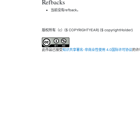
Refbacks
当前没有refback。
版权所有（c）{$ COPYRIGHTYEAR} {$ copyrightHolder}
此作品已接受
知识共享署名-非商业性使用 4.0国际许可协议
的许