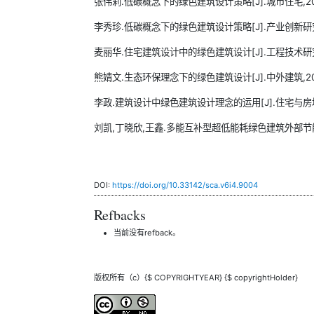
张伟莉.低碳概念下的绿色建筑设计策略[J].城市住宅,2020,2
李秀珍.低碳概念下的绿色建筑设计策略[J].产业创新研究,202
麦丽华.住宅建筑设计中的绿色建筑设计[J].工程技术研究,202
熊婧文.生态环保理念下的绿色建筑设计[J].中外建筑,2020(
李政.建筑设计中绿色建筑设计理念的运用[J].住宅与房地产,2
刘凯,丁晓欣,王鑫.多能互补型超低能耗绿色建筑外部节能措施研究
DOI:
https://doi.org/10.33142/sca.v6i4.9004
Refbacks
当前没有refback。
版权所有（c）{$ COPYRIGHTYEAR} {$ copyrightHolder}