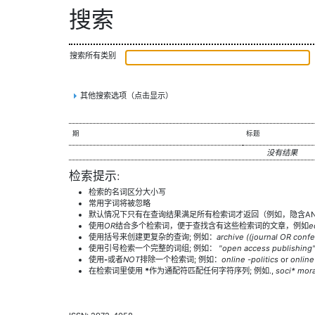
搜索
搜索所有类别
其他搜索选项（点击显示）
期
标题
没有结果
检索提示:
检索的名词区分大小写
常用字词将被忽略
默认情况下只有在查询结果满足所有检索词才返回（例如，隐含AN
使用
OR
结合多个检索词，便于查找含有这些检索词的文章，例如
e
使用括号来创建更复杂的查询; 例如：
archive ((journal OR conf
使用引号检索一个完整的词组; 例如：
"open access publishing
使用
-
或者
NOT
排除一个检索词; 例如：
online -politics
or
online
在检索词里使用
*
作为通配符匹配任何字符序列; 例如.,
soci* mora