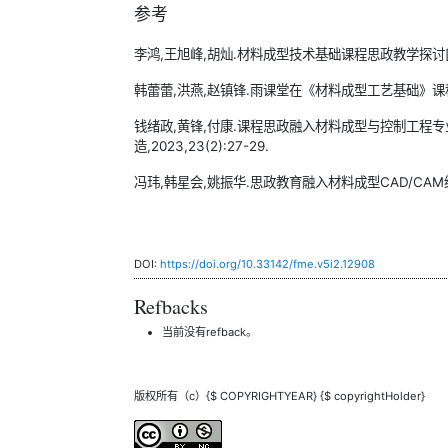
参考
李鸿,王旭峰,胡灿.材料成型技术基础课程思政教学探讨[J].新课
韩蕾蕾,洪燕,赵镇锋.雨课堂在《材料成型工艺基础》课程教学中
钱绪政,黄锋,付康.课程思政融入材料成型与控制工程
造,2023,23(2):27-29.
冯玮,韩星会,姚振华.思政教育融入材料成型CAD/CAM综合实
DOI:
https://doi.org/10.33142/fme.v5i2.12908
Refbacks
当前没有refback。
版权所有（c）{$ COPYRIGHTYEAR} {$ copyrightHolder}