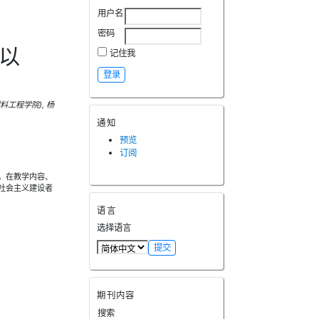
用户名
密码
以
记住我
料工程学院), 杨
通知
预览
订阅
。在教学内容、
社会主义建设者
语言
选择语言
期刊内容
搜索