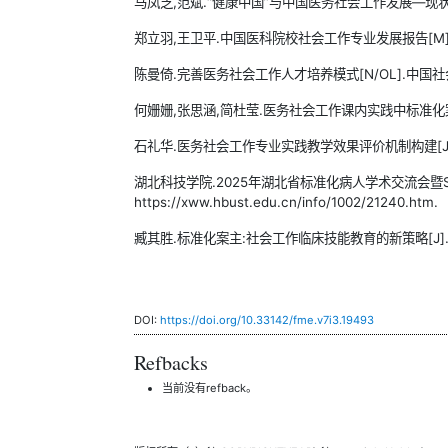
马凤芝,范斌.“健康中国”与中国医务社会工作发展—现状、
郑立羽,王卫平.中国医科院校社会工作专业发展报告[M].
陈曼倚.完善医务社会工作人才培养模式[N/OL].中国社会科
何姗姗,张思涵,简杜莹.医务社会工作课内实践中标准化案主教学
石礼华.医务社会工作专业实践教学效果评价机制构建[J].中国医
湖北科技学院.2025年湖北省标准化病人学术交流会暨SP 师资班
https://xww.hbust.edu.cn/info/1002/21240.htm.
臧其胜.标准化案主:社会工作临床技能教育的新策略[J].社会学研
DOI:
https://doi.org/10.33142/fme.v7i3.19493
Refbacks
当前没有refback。