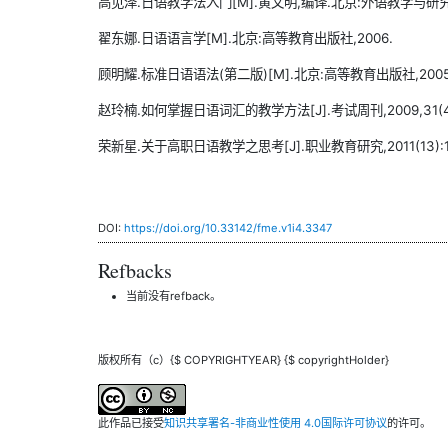
高见泽.日语教学法入门[M].黄文明,编译.北京:外语教学与研究出
翟东娜.日语语言学[M].北京:高等教育出版社,2006.
顾明耀.标准日语语法(第二版)[M].北京:高等教育出版社,2005
赵玲楠.如何掌握日语词汇的教学方法[J].考试周刊,2009,31(4)
荣新星.关于高职日语教学之思考[J].职业教育研究,2011(13):14
DOI:
https://doi.org/10.33142/fme.v1i4.3347
Refbacks
当前没有refback。
版权所有（c）{$ COPYRIGHTYEAR} {$ copyrightHolder}
此作品已接受
知识共享署名-非商业性使用 4.0国际许可协议
的许可。