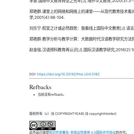
李泉.国际中文教育转型之元年[J].海外华文教育,2020(3):3-1
郑艳群.课堂上的网络和网络上的课堂——从现代教育技术看对
学,2001(4):98-104.
刘乐宁.权宜之计或必然趋势：我看线上国际中文教育[J].语言教学与
郑艳群.教学分析与教学计算：大数据时代汉语教学研究方法探新[J].
赵金铭.汉语预科教育再认识[J].国际汉语教学研究,2016(2):18
DOI:
https://doi.org/10.33142/fme.v2i4.5182
Refbacks
当前没有refback。
版权所有（c）{$ COPYRIGHTYEAR} {$ copyrightHolder}
此作品已接受
知识共享署名-非商业性使用 4.0国际许可协议
的许可。