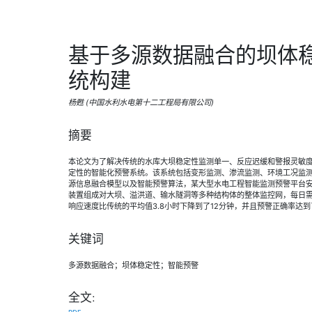
基于多源数据融合的坝体
统构建
杨甦 (中国水利水电第十二工程局有限公司)
摘要
本论文为了解决传统的水库大坝稳定性监测单一、反应迟缓和警报灵敏
定性的智能化预警系统。该系统包括变形监测、渗流监测、环境工况监测
源信息融合模型以及智能预警算法，某大型水电工程智能监测预警平台安
装置组成对大坝、溢洪道、输水隧洞等多种结构体的整体监控网，每日需
响应速度比传统的平均值3.8小时下降到了12分钟，并且预警正确率达到
关键词
多源数据融合；坝体稳定性；智能预警
全文: