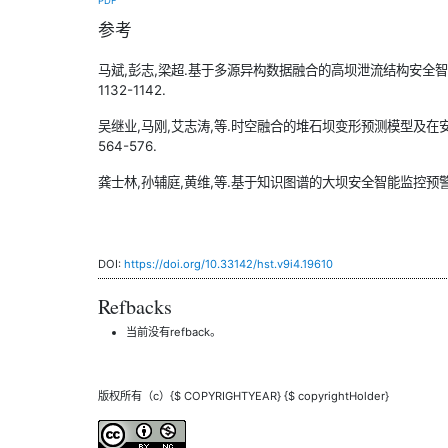
PDF
参考
马斌,彭志,梁超.基于多源异构数据融合的高坝泄流结构安全智能监测预
1132-1142.
吴继业,马刚,艾志涛,等.时空融合的堆石坝变形预测模型及在安全监测
564-576.
龚士林,孙辅庭,黄维,等.基于知识图谱的大坝安全智能监控预警方法[J
DOI:
https://doi.org/10.33142/hst.v9i4.19610
Refbacks
当前没有refback。
版权所有（c）{$ COPYRIGHTYEAR} {$ copyrightHolder}