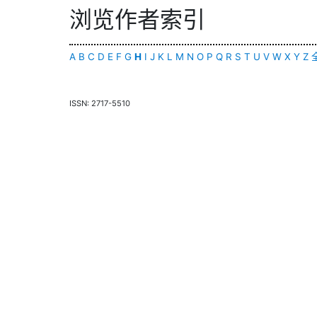
浏览作者索引
A
B
C
D
E
F
G
H
I
J
K
L
M
N
O
P
Q
R
S
T
U
V
W
X
Y
Z
ISSN: 2717-5510