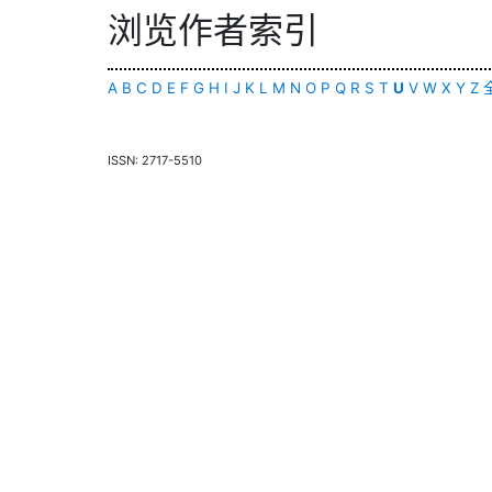
浏览作者索引
A
B
C
D
E
F
G
H
I
J
K
L
M
N
O
P
Q
R
S
T
U
V
W
X
Y
Z
ISSN: 2717-5510