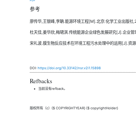
PDF
参考
廖传华,王银峰,李聃.能源环境工程[M].北京:化学工业出版社,2
杜天佳,姜华欣,梅珺淇.传统能源企业绿色发展研究[J].企业管理,202
宋礼波.膜生物反应技术在环境工程污水处理中的运用[J].资源节约与
DOI:
https://doi.org/10.33142/nsr.v2i1.15898
Refbacks
当前没有refback。
版权所有（c）{$ COPYRIGHTYEAR} {$ copyrightHolder}