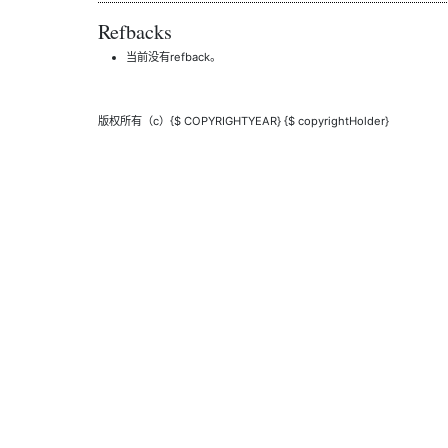
Refbacks
当前没有refback。
版权所有（c）{$ COPYRIGHTYEAR} {$ copyrightHolder}