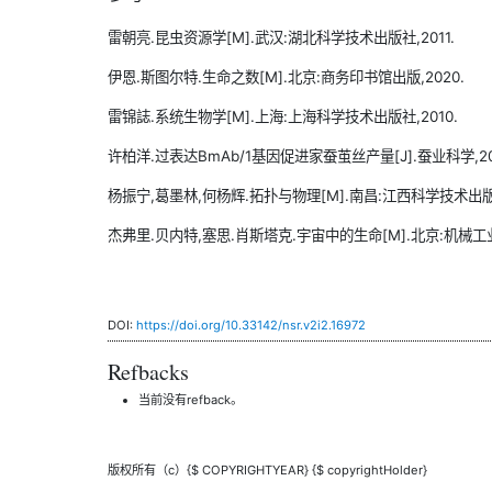
雷朝亮.昆虫资源学[M].武汉:湖北科学技术出版社,2011.
伊恩.斯图尔特.生命之数[M].北京:商务印书馆出版,2020.
雷锦誌.系统生物学[M].上海:上海科学技术出版社,2010.
许柏洋.过表达BmAb/1基因促进家蚕茧丝产量[J].蚕业科学,2024(
杨振宁,葛墨林,何杨辉.拓扑与物理[M].南昌:江西科学技术出版社
杰弗里.贝内特,塞思.肖斯塔克.宇宙中的生命[M].北京:机械工业
DOI:
https://doi.org/10.33142/nsr.v2i2.16972
Refbacks
当前没有refback。
版权所有（c）{$ COPYRIGHTYEAR} {$ copyrightHolder}