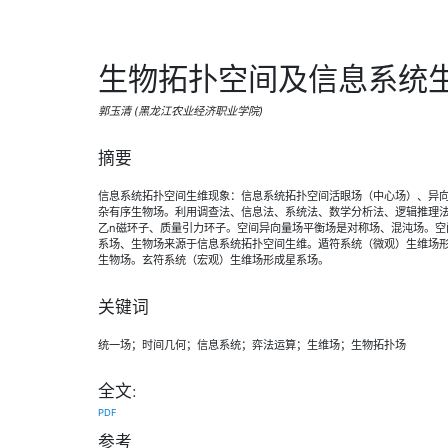
生物拓扑空间及信息系统
郭玉清 (黑龙江农业经济职业学院)
摘要
信息系统拓扑空间生维现象：信息系统拓扑空间活眼场（中心场）、异
杂有序生物场。利用调查法、信息法、系统法、数学分析法、逻辑推理
乙n磁环子、质量引力环子。空间异向量场平衡场是对称场、混沌场。空
系场、生物场来源于信息系统拓扑空间生维。遁符系统（微观）生维场
生物场。玄符系统（宏观）生维场形成星系场。
关键词
统一场；时间几何；信息系统；弈法运算；生维场；生物拓扑场
全文:
PDF
参考