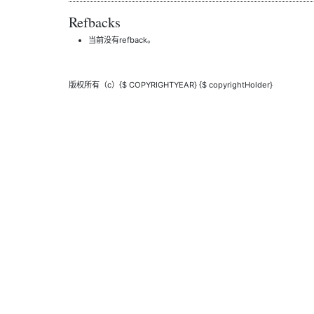
Refbacks
当前没有refback。
版权所有（c）{$ COPYRIGHTYEAR} {$ copyrightHolder}