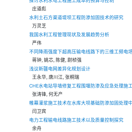
探讨水利水电工程施工成本的预算与控制
庄道彪
水利土石方渠道堤坝工程防渗加固技术的研究
万灵芝
我国水利工程管理现状及发展趋势分析
严伟
不同降雨强度下超高压输电线路下的三维工频电
蒋钟, 姚芯, 陈健, 尉桢强
浅议新疆电网差异化规划设计
王永华, 唐川江, 张桐瑞
CHE水电站导墙修复工程围堰防渗及应急处理施
张涛锋, 何无产
帷幕灌浆施工技术在水库大坝基础防渗加固处理
闫卫宾
电力工程输电线路施工技术以及质量控制探究
余舟