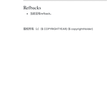
Refbacks
当前没有refback。
版权所有（c）{$ COPYRIGHTYEAR} {$ copyrightHolder}