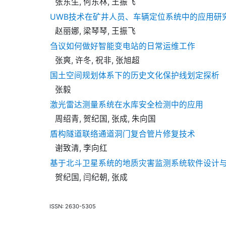
张东生, 何东林, 王振飞
UWB技术在矿井人员、车辆定位系统中的应用研
赵丽娜, 梁琴琴, 王振飞
刍议如何做好智能变电站的日常运维工作
张爽, 许冬, 祝非, 张旭超
国土空间规划体系下的历史文化保护线划定探析
张毅
激光雷达测量系统在水库安全检测中的应用
周绍青, 贺纪国, 张成, 朱向国
盾构隧道联络通道洞门复合管片修复技术
谢致清, 李向红
基于北斗卫星系统的地质灾害监测系统软件设计
贺纪国, 闫纪朝, 张成
ISSN: 2630-5305